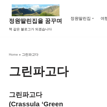
콘
정원딸린집
여
텐
정원딸린집을 꿈꾸며
츠
책 같은 블로그가 되겠습니다
로
건
너
뛰
Home
»
그린파고다
기
그린파고다
그린파고다
(Crassula ‘Green