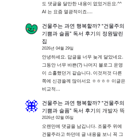
도 댓글을 달만한 내용이 없었거든요.^^
AI 는 요즘 열광적이죠.…
건물주는 과연 행복할까? “건물주의
기쁨과 슬픔” 독서 후기
의
정원딸린
집
2026년 04월 29일
안녕하세요. 답글을 너무 늦게 달았네요.
그동안 너무 바쁜(?) 나머지 블로그 운영
이 소홀했던거 같습니다. 이것저것 다른
쪽에 신경쓸께 많아서요 ㅎㅎㅎㅎ 이글은
비교적…
건물주는 과연 행복할까? “건물주의
기쁨과 슬픔” 독서 후기
의
개발자 뜩
2026년 02월 05일
오랜만에 댓글을 남깁니다. 조물주 위에
건물주라고 하던데 글 내용을 보니 꼭 그