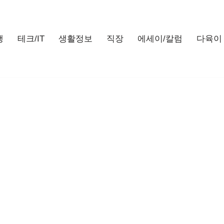
행
테크/IT
생활정보
직장
에세이/칼럼
다육이