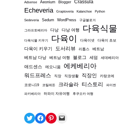
Crassula
Aeonium
Blogger
Adsense
Echeveria
Graptoveria
Kalanchoe
Python
Sedum
WordPress
Sedeveria
구글블로거
다육식물
다낭
다낭 여행
그라프토베리아
다육이
다육이넷
다육이 초보
다육식물 키우기
도서리뷰
다육이 키우기
베트남
리톱스
블로그
베트남 다낭
베트남 여행
세덤
세데베리아
에케베리아
애드센스
에오니움
워드프레스
직장인
직장
직장생활
카랑코에
티스토리
크라슐라
코로나19
코틸레돈
파이썬
하와이 자유여행
파키베리아
후쿠오카 여행