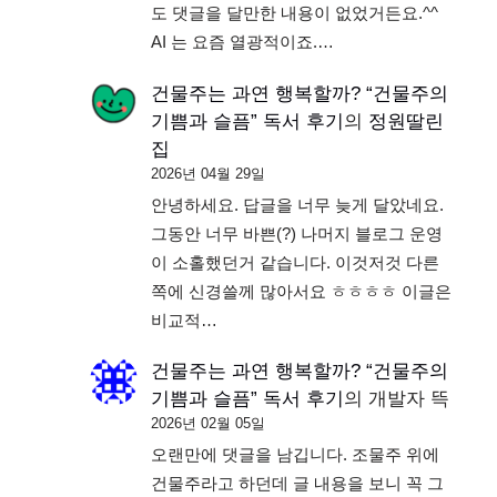
도 댓글을 달만한 내용이 없었거든요.^^
AI 는 요즘 열광적이죠.…
건물주는 과연 행복할까? “건물주의
기쁨과 슬픔” 독서 후기
의
정원딸린
집
2026년 04월 29일
안녕하세요. 답글을 너무 늦게 달았네요.
그동안 너무 바쁜(?) 나머지 블로그 운영
이 소홀했던거 같습니다. 이것저것 다른
쪽에 신경쓸께 많아서요 ㅎㅎㅎㅎ 이글은
비교적…
건물주는 과연 행복할까? “건물주의
기쁨과 슬픔” 독서 후기
의
개발자 뜩
2026년 02월 05일
오랜만에 댓글을 남깁니다. 조물주 위에
건물주라고 하던데 글 내용을 보니 꼭 그