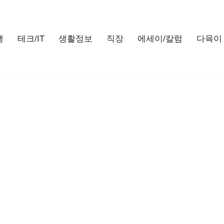
행
테크/IT
생활정보
직장
에세이/칼럼
다육이