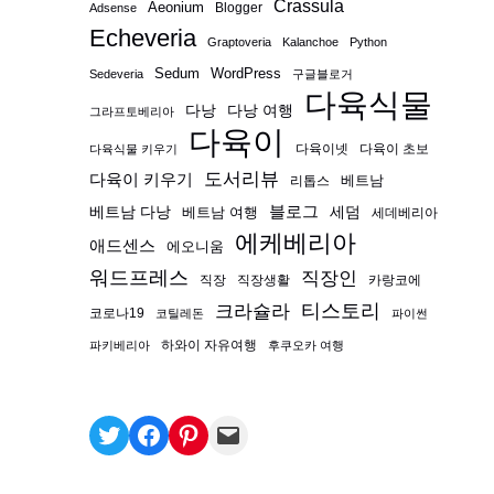
Crassula
Aeonium
Blogger
Adsense
Echeveria
Graptoveria
Kalanchoe
Python
Sedum
WordPress
Sedeveria
구글블로거
다육식물
다낭
다낭 여행
그라프토베리아
다육이
다육이넷
다육이 초보
다육식물 키우기
도서리뷰
다육이 키우기
베트남
리톱스
블로그
베트남 다낭
베트남 여행
세덤
세데베리아
에케베리아
애드센스
에오니움
워드프레스
직장인
직장
직장생활
카랑코에
티스토리
크라슐라
코로나19
코틸레돈
파이썬
하와이 자유여행
파키베리아
후쿠오카 여행