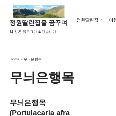
콘
정원딸린집
여
텐
정원딸린집을 꿈꾸며
츠
책 같은 블로그가 되겠습니다
로
건
너
뛰
Home
»
무늬은행목
기
무늬은행목
무늬은행목
(Portulacaria afra