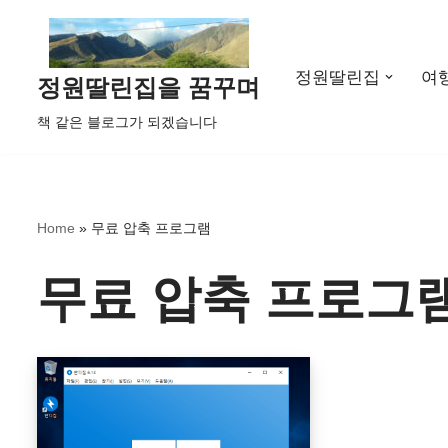
콘
정원딸린집
여
텐
정원딸린집을 꿈꾸며
츠
책 같은 블로그가 되겠습니다
로
건
너
뛰
Home
»
무료 압축 프로그램
기
무료 압축 프로그