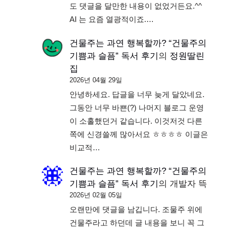
도 댓글을 달만한 내용이 없었거든요.^^
AI 는 요즘 열광적이죠.…
건물주는 과연 행복할까? “건물주의
기쁨과 슬픔” 독서 후기
의
정원딸린
집
2026년 04월 29일
안녕하세요. 답글을 너무 늦게 달았네요.
그동안 너무 바쁜(?) 나머지 블로그 운영
이 소홀했던거 같습니다. 이것저것 다른
쪽에 신경쓸께 많아서요 ㅎㅎㅎㅎ 이글은
비교적…
건물주는 과연 행복할까? “건물주의
기쁨과 슬픔” 독서 후기
의
개발자 뜩
2026년 02월 05일
오랜만에 댓글을 남깁니다. 조물주 위에
건물주라고 하던데 글 내용을 보니 꼭 그