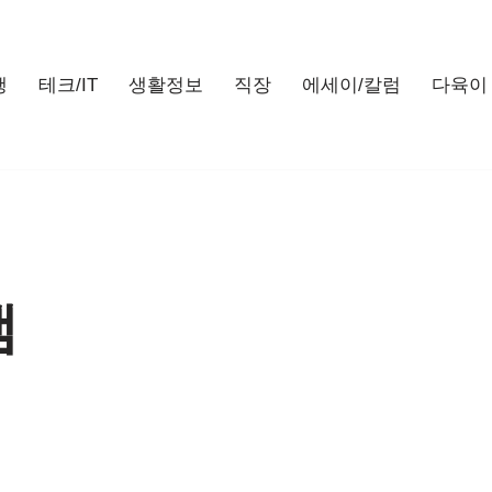
행
테크/IT
생활정보
직장
에세이/칼럼
다육이
램