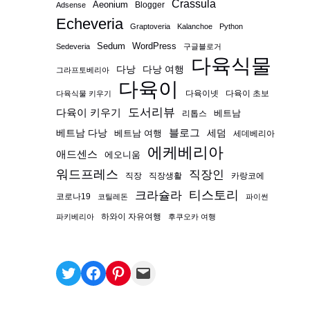
Crassula
Aeonium
Blogger
Adsense
Echeveria
Graptoveria
Kalanchoe
Python
Sedum
WordPress
Sedeveria
구글블로거
다육식물
다낭
다낭 여행
그라프토베리아
다육이
다육이넷
다육이 초보
다육식물 키우기
도서리뷰
다육이 키우기
베트남
리톱스
블로그
베트남 다낭
베트남 여행
세덤
세데베리아
에케베리아
애드센스
에오니움
워드프레스
직장인
직장
직장생활
카랑코에
티스토리
크라슐라
코로나19
코틸레돈
파이썬
하와이 자유여행
파키베리아
후쿠오카 여행