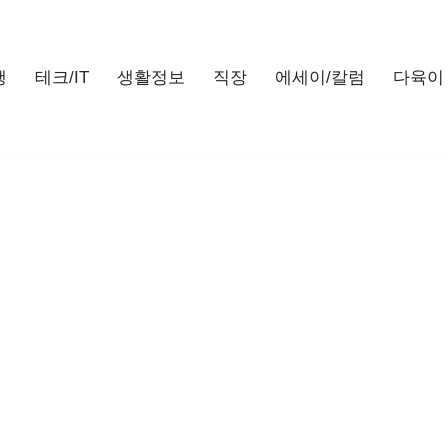
행
테크/IT
생활정보
직장
에세이/칼럼
다육이