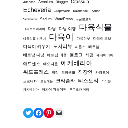
Crassula
Aeonium
Blogger
Adsense
Echeveria
Graptoveria
Kalanchoe
Python
Sedum
WordPress
Sedeveria
구글블로거
다육식물
다낭
다낭 여행
그라프토베리아
다육이
다육이넷
다육이 초보
다육식물 키우기
도서리뷰
다육이 키우기
베트남
리톱스
블로그
베트남 다낭
베트남 여행
세덤
세데베리아
에케베리아
애드센스
에오니움
워드프레스
직장인
직장
직장생활
카랑코에
티스토리
크라슐라
코로나19
코틸레돈
파이썬
하와이 자유여행
파키베리아
후쿠오카 여행