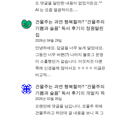
도 댓글을 달만한 내용이 없었거든요.^^
AI 는 요즘 열광적이죠.…
건물주는 과연 행복할까? “건물주의
기쁨과 슬픔” 독서 후기
의
정원딸린
집
2026년 04월 29일
안녕하세요. 답글을 너무 늦게 달았네요.
그동안 너무 바쁜(?) 나머지 블로그 운영
이 소홀했던거 같습니다. 이것저것 다른
쪽에 신경쓸께 많아서요 ㅎㅎㅎㅎ 이글은
비교적…
건물주는 과연 행복할까? “건물주의
기쁨과 슬픔” 독서 후기
의
개발자 뜩
2026년 02월 05일
오랜만에 댓글을 남깁니다. 조물주 위에
건물주라고 하던데 글 내용을 보니 꼭 그