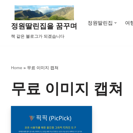
콘
정원딸린집
여
텐
정원딸린집을 꿈꾸며
츠
책 같은 블로그가 되겠습니다
로
건
너
뛰
Home
»
무료 이미지 캡쳐
기
무료 이미지 캡쳐