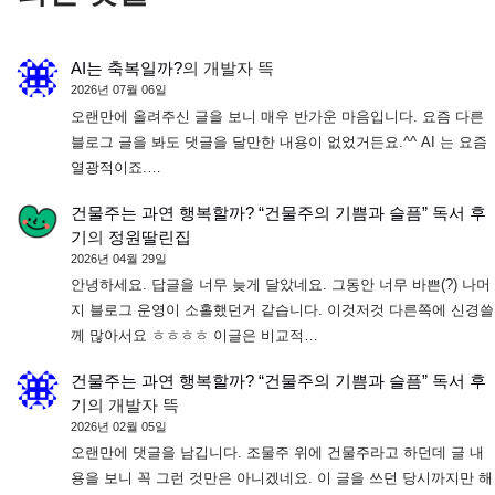
AI는 축복일까?
의
개발자 뜩
2026년 07월 06일
오랜만에 올려주신 글을 보니 매우 반가운 마음입니다. 요즘 다른
블로그 글을 봐도 댓글을 달만한 내용이 없었거든요.^^ AI 는 요즘
열광적이죠.…
건물주는 과연 행복할까? “건물주의 기쁨과 슬픔” 독서 후
기
의
정원딸린집
2026년 04월 29일
안녕하세요. 답글을 너무 늦게 달았네요. 그동안 너무 바쁜(?) 나머
지 블로그 운영이 소홀했던거 같습니다. 이것저것 다른쪽에 신경쓸
께 많아서요 ㅎㅎㅎㅎ 이글은 비교적…
건물주는 과연 행복할까? “건물주의 기쁨과 슬픔” 독서 후
기
의
개발자 뜩
2026년 02월 05일
오랜만에 댓글을 남깁니다. 조물주 위에 건물주라고 하던데 글 내
용을 보니 꼭 그런 것만은 아니겠네요. 이 글을 쓰던 당시까지만 해