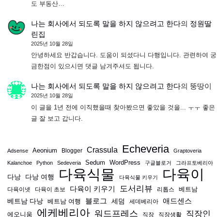
도 부동산…
나는 회사에서 되도록 말을 하지 않으려고 한다
의
정원딸
린집
2025년 10월 28일
안녕하세요 반갑습니다. 도움이 되셨다니 다행입니다. 관련하여 궁
금한점이 있으시면 댓글 남겨주셔도 됩니다.
나는 회사에서 되도록 말을 하지 않으려고 한다
의
뚱땅이
2025년 10월 28일
이 글을 1년 전에 이직했을때 찾아봤으면 좋았을 것을... ㅜㅜ 좋은
글 잘 보고 갑니다.
Echeveria
Crassula
Aeonium
Blogger
Adsense
Graptoveria
Sedum
WordPress
Kalanchoe
Python
Sedeveria
구글블로거
그라프토베리아
다육식물
다육이
다낭
다낭 여행
다육식물 키우기
도서리뷰
다육이 키우기
베트남
다육이넷
다육이 초보
리톱스
블로그
애드센스
베트남 다낭
베트남 여행
세덤
세데베리아
에케베리아
워드프레스
직장인
에오니움
직장
직장생활