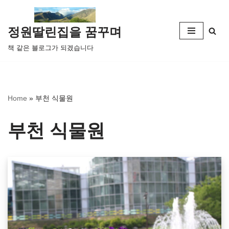
콘
정원딸린집을 꿈꾸며
텐
책 같은 블로그가 되겠습니다
츠
로
건
너
Home
»
부천 식물원
뛰
기
부천 식물원