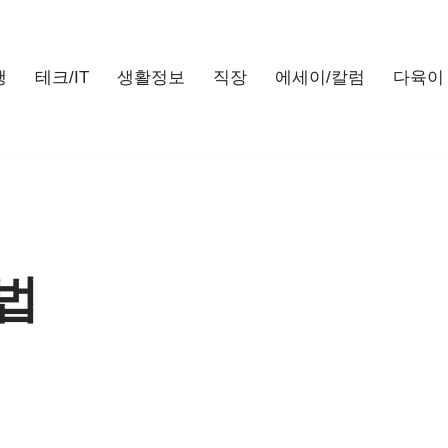
행
테크/IT
생활정보
직장
에세이/칼럼
다육이
법