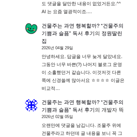
도 댓글을 달만한 내용이 없었거든요.^^
AI 는 요즘 열광적이죠.…
건물주는 과연 행복할까? “건물주의
기쁨과 슬픔” 독서 후기
의
정원딸린
집
2026년 04월 29일
안녕하세요. 답글을 너무 늦게 달았네요.
그동안 너무 바쁜(?) 나머지 블로그 운영
이 소홀했던거 같습니다. 이것저것 다른
쪽에 신경쓸께 많아서요 ㅎㅎㅎㅎ 이글은
비교적…
건물주는 과연 행복할까? “건물주의
기쁨과 슬픔” 독서 후기
의
개발자 뜩
2026년 02월 05일
오랜만에 댓글을 남깁니다. 조물주 위에
건물주라고 하던데 글 내용을 보니 꼭 그