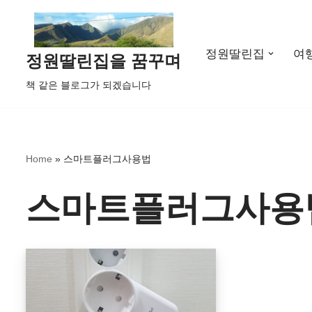
콘
정원딸린집
여
텐
정원딸린집을 꿈꾸며
츠
책 같은 블로그가 되겠습니다
로
건
너
뛰
Home
»
스마트플러그사용법
기
스마트플러그사용