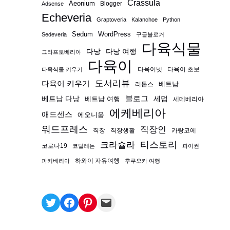
Crassula
Aeonium
Blogger
Adsense
Echeveria
Graptoveria
Kalanchoe
Python
Sedum
WordPress
Sedeveria
구글블로거
다육식물
다낭
다낭 여행
그라프토베리아
다육이
다육이넷
다육이 초보
다육식물 키우기
도서리뷰
다육이 키우기
베트남
리톱스
블로그
베트남 다낭
베트남 여행
세덤
세데베리아
에케베리아
애드센스
에오니움
워드프레스
직장인
직장
직장생활
카랑코에
티스토리
크라슐라
코로나19
코틸레돈
파이썬
하와이 자유여행
파키베리아
후쿠오카 여행