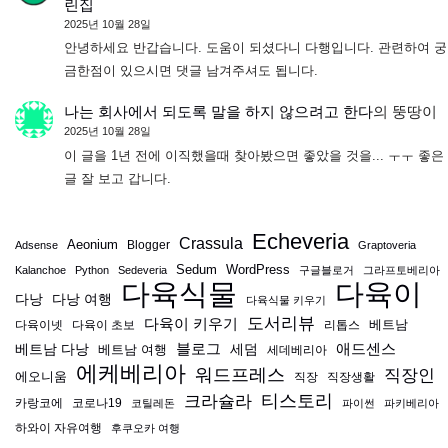
린집
2025년 10월 28일
안녕하세요 반갑습니다. 도움이 되셨다니 다행입니다. 관련하여 궁
금한점이 있으시면 댓글 남겨주셔도 됩니다.
나는 회사에서 되도록 말을 하지 않으려고 한다
의
뚱땅이
2025년 10월 28일
이 글을 1년 전에 이직했을때 찾아봤으면 좋았을 것을... ㅜㅜ 좋은
글 잘 보고 갑니다.
Echeveria
Crassula
Aeonium
Blogger
Adsense
Graptoveria
Sedum
WordPress
Kalanchoe
Python
Sedeveria
구글블로거
그라프토베리아
다육식물
다육이
다낭
다낭 여행
다육식물 키우기
도서리뷰
다육이 키우기
베트남
다육이넷
다육이 초보
리톱스
블로그
애드센스
베트남 다낭
베트남 여행
세덤
세데베리아
에케베리아
워드프레스
직장인
에오니움
직장
직장생활
티스토리
크라슐라
카랑코에
코로나19
코틸레돈
파이썬
파키베리아
하와이 자유여행
후쿠오카 여행