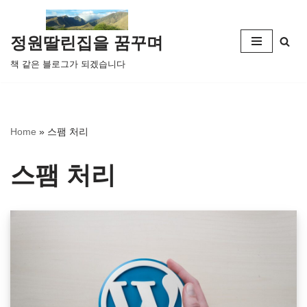
콘
정원딸린집을 꿈꾸며
텐
책 같은 블로그가 되겠습니다
츠
로
건
너
Home
»
스팸 처리
뛰
기
스팸 처리