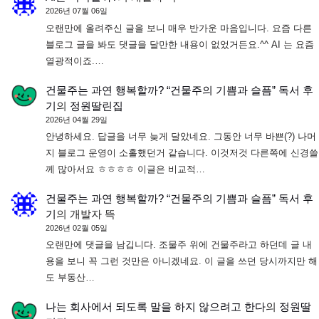
2026년 07월 06일
오랜만에 올려주신 글을 보니 매우 반가운 마음입니다. 요즘 다른
블로그 글을 봐도 댓글을 달만한 내용이 없었거든요.^^ AI 는 요즘
열광적이죠.…
건물주는 과연 행복할까? “건물주의 기쁨과 슬픔” 독서 후
기
의
정원딸린집
2026년 04월 29일
안녕하세요. 답글을 너무 늦게 달았네요. 그동안 너무 바쁜(?) 나머
지 블로그 운영이 소홀했던거 같습니다. 이것저것 다른쪽에 신경쓸
께 많아서요 ㅎㅎㅎㅎ 이글은 비교적…
건물주는 과연 행복할까? “건물주의 기쁨과 슬픔” 독서 후
기
의
개발자 뜩
2026년 02월 05일
오랜만에 댓글을 남깁니다. 조물주 위에 건물주라고 하던데 글 내
용을 보니 꼭 그런 것만은 아니겠네요. 이 글을 쓰던 당시까지만 해
도 부동산…
나는 회사에서 되도록 말을 하지 않으려고 한다
의
정원딸