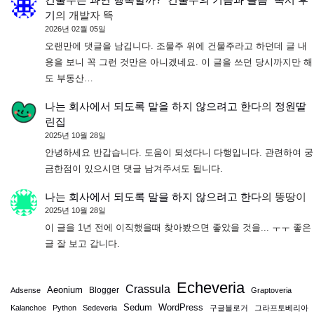
기
의
개발자 뜩
2026년 02월 05일
오랜만에 댓글을 남깁니다. 조물주 위에 건물주라고 하던데 글 내
용을 보니 꼭 그런 것만은 아니겠네요. 이 글을 쓰던 당시까지만 해
도 부동산…
나는 회사에서 되도록 말을 하지 않으려고 한다
의
정원딸
린집
2025년 10월 28일
안녕하세요 반갑습니다. 도움이 되셨다니 다행입니다. 관련하여 궁
금한점이 있으시면 댓글 남겨주셔도 됩니다.
나는 회사에서 되도록 말을 하지 않으려고 한다
의
뚱땅이
2025년 10월 28일
이 글을 1년 전에 이직했을때 찾아봤으면 좋았을 것을... ㅜㅜ 좋은
글 잘 보고 갑니다.
Echeveria
Crassula
Aeonium
Blogger
Adsense
Graptoveria
Sedum
WordPress
Kalanchoe
Python
Sedeveria
구글블로거
그라프토베리아