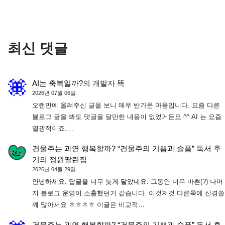
최신 댓글
AI는 축복일까?
의
개발자 뜩
2026년 07월 06일
오랜만에 올려주신 글을 보니 매우 반가운 마음입니다. 요즘 다른
블로그 글을 봐도 댓글을 달만한 내용이 없었거든요.^^ AI 는 요즘
열광적이죠.…
건물주는 과연 행복할까? “건물주의 기쁨과 슬픔” 독서 후
기
의
정원딸린집
2026년 04월 29일
안녕하세요. 답글을 너무 늦게 달았네요. 그동안 너무 바쁜(?) 나머
지 블로그 운영이 소홀했던거 같습니다. 이것저것 다른쪽에 신경쓸
께 많아서요 ㅎㅎㅎㅎ 이글은 비교적…
건물주는 과연 행복할까? “건물주의 기쁨과 슬픔” 독서 후