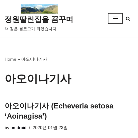
콘
정원딸린집을 꿈꾸며
텐
책 같은 블로그가 되겠습니다
츠
로
건
너
Home
»
아오이나기사
뛰
기
아오이나기사
아오이나기사 (Echeveria setosa
‘Aoinagisa’)
by
omdroid
2020년 01월 23일