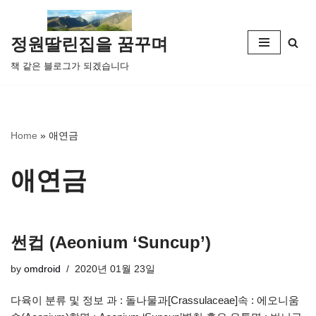
콘
정원딸린집을 꿈꾸며
텐
책 같은 블로그가 되겠습니다
츠
로
건
너
Home
»
애연금
뛰
기
애연금
썬컵 (Aeonium ‘Suncup’)
by
omdroid
2020년 01월 23일
다육이 분류 및 정보 과 : 돌나물과[Crassulaceae]속 : 에오니움