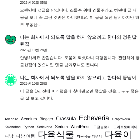
2026년 02월 05일
오랜만에 댓글을 남깁니다. 조물주 위에 건물주라고 하던데 글 내
용을 보니 꼭 그런 것만은 아니겠네요. 이 글을 쓰던 당시까지만 해
도 부동산…
나는 회사에서 되도록 말을 하지 않으려고 한다
의
정원딸
린집
2025년 10월 28일
안녕하세요 반갑습니다. 도움이 되셨다니 다행입니다. 관련하여 궁
금한점이 있으시면 댓글 남겨주셔도 됩니다.
나는 회사에서 되도록 말을 하지 않으려고 한다
의
뚱땅이
2025년 10월 28일
이 글을 1년 전에 이직했을때 찾아봤으면 좋았을 것을... ㅜㅜ 좋은
글 잘 보고 갑니다.
Echeveria
Crassula
Aeonium
Blogger
Adsense
Graptoveria
Sedum
WordPress
Kalanchoe
Python
Sedeveria
구글블로거
그라프토베리아
다육식물
다육이
다낭
다낭 여행
다육식물 키우기