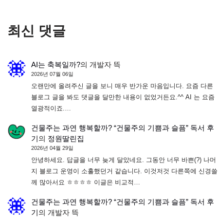
최신 댓글
AI는 축복일까?
의
개발자 뜩
2026년 07월 06일
오랜만에 올려주신 글을 보니 매우 반가운 마음입니다. 요즘 다른
블로그 글을 봐도 댓글을 달만한 내용이 없었거든요.^^ AI 는 요즘
열광적이죠.…
건물주는 과연 행복할까? “건물주의 기쁨과 슬픔” 독서 후
기
의
정원딸린집
2026년 04월 29일
안녕하세요. 답글을 너무 늦게 달았네요. 그동안 너무 바쁜(?) 나머
지 블로그 운영이 소홀했던거 같습니다. 이것저것 다른쪽에 신경쓸
께 많아서요 ㅎㅎㅎㅎ 이글은 비교적…
건물주는 과연 행복할까? “건물주의 기쁨과 슬픔” 독서 후
기
의
개발자 뜩