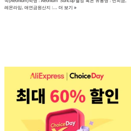
속(Aeonium)학명 : Aeonium ‘Suncup’별칭 혹은 유통명 : 번뇌금,
레몬라임, 애연금원산지 :…
더 보기 »