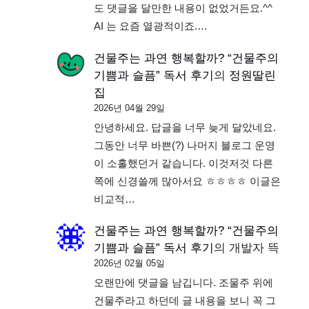
도 댓글을 달만한 내용이 없었거든요.^^
AI 는 요즘 열광적이죠.…
건물주는 과연 행복할까? “건물주의
기쁨과 슬픔” 독서 후기
의
정원딸린
집
2026년 04월 29일
안녕하세요. 답글을 너무 늦게 달았네요.
그동안 너무 바쁜(?) 나머지 블로그 운영
이 소홀했던거 같습니다. 이것저것 다른
쪽에 신경쓸께 많아서요 ㅎㅎㅎㅎ 이글은
비교적…
건물주는 과연 행복할까? “건물주의
기쁨과 슬픔” 독서 후기
의
개발자 뜩
2026년 02월 05일
오랜만에 댓글을 남깁니다. 조물주 위에
건물주라고 하던데 글 내용을 보니 꼭 그