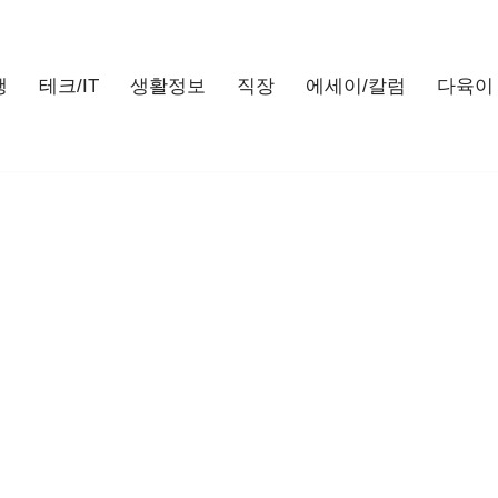
행
테크/IT
생활정보
직장
에세이/칼럼
다육이