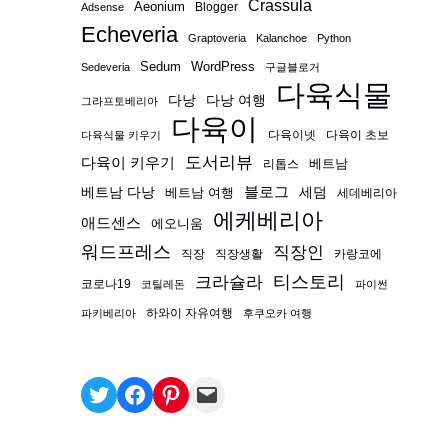
Crassula
Aeonium
Blogger
Adsense
Echeveria
Graptoveria
Kalanchoe
Python
Sedum
WordPress
Sedeveria
구글블로거
다육식물
다낭
다낭 여행
그라프토베리아
다육이
다육이넷
다육이 초보
다육식물 키우기
도서리뷰
다육이 키우기
베트남
리톱스
블로그
베트남 다낭
베트남 여행
세덤
세데베리아
에케베리아
애드센스
에오니움
워드프레스
직장인
직장
직장생활
카랑코에
티스토리
크라슐라
코로나19
코틸레돈
파이썬
하와이 자유여행
파키베리아
후쿠오카 여행