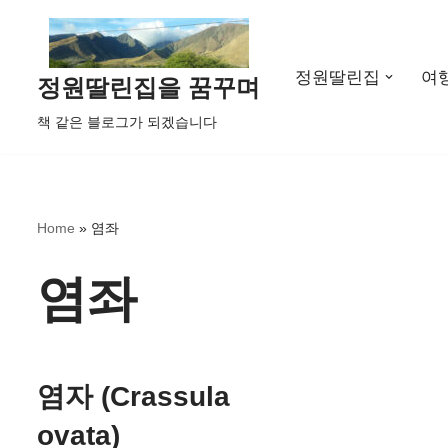
콘
정원딸린집
여
텐
정원딸린집을 꿈꾸며
츠
책 같은 블로그가 되겠습니다
로
건
너
뛰
Home
»
염좌
기
염좌
염자 (Crassula
ovata)