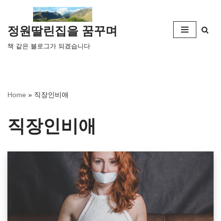
콘
정원딸린집을 꿈꾸며
텐
책 같은 블로그가 되겠습니다
츠
로
건
너
Home
»
직장인비애
뛰
기
직장인비애