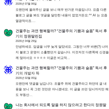
2026년 07월 06일
오랜만에 올려주신 글을 보니 매우 반가운 마음입니다. 요즘 다른
블로그 글을 봐도 댓글을 달만한 내용이 없었거든요.^^ AI 는 요즘
열광적이죠.…
건물주는 과연 행복할까? “건물주의 기쁨과 슬픔” 독서 후
기
의
정원딸린집
2026년 04월 29일
안녕하세요. 답글을 너무 늦게 달았네요. 그동안 너무 바쁜(?) 나머
지 블로그 운영이 소홀했던거 같습니다. 이것저것 다른쪽에 신경쓸
께 많아서요 ㅎㅎㅎㅎ 이글은 비교적…
건물주는 과연 행복할까? “건물주의 기쁨과 슬픔” 독서 후
기
의
개발자 뜩
2026년 02월 05일
오랜만에 댓글을 남깁니다. 조물주 위에 건물주라고 하던데 글 내
용을 보니 꼭 그런 것만은 아니겠네요. 이 글을 쓰던 당시까지만 해
도 부동산…
나는 회사에서 되도록 말을 하지 않으려고 한다
의
정원딸