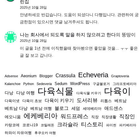
린집
2025년 10월 28일
안녕하세요 반갑습니다. 도움이 되셨다니 다행입니다. 관련하여 궁
금한점이 있으시면 댓글 남겨주셔도 됩니다.
나는 회사에서 되도록 말을 하지 않으려고 한다
의
뚱땅이
2025년 10월 28일
이 글을 1년 전에 이직했을때 찾아봤으면 좋았을 것을... ㅜㅜ 좋은
글 잘 보고 갑니다.
Echeveria
Crassula
Aeonium
Blogger
Adsense
Graptoveria
Sedum
WordPress
Kalanchoe
Python
Sedeveria
구글블로거
그라프토베리아
다육식물
다육이
다낭
다낭 여행
다육식물 키우기
도서리뷰
다육이 키우기
베트남
다육이넷
다육이 초보
리톱스
블로그
애드센스
베트남 다낭
베트남 여행
세덤
세데베리아
에케베리아
워드프레스
직장인
에오니움
직장
직장생활
티스토리
크라슐라
카랑코에
코로나19
코틸레돈
파이썬
파키베리아
하와이 자유여행
후쿠오카 여행