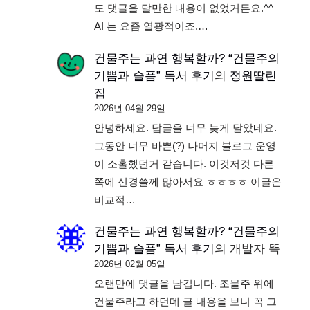
도 댓글을 달만한 내용이 없었거든요.^^
AI 는 요즘 열광적이죠.…
건물주는 과연 행복할까? “건물주의
기쁨과 슬픔” 독서 후기
의
정원딸린
집
2026년 04월 29일
안녕하세요. 답글을 너무 늦게 달았네요.
그동안 너무 바쁜(?) 나머지 블로그 운영
이 소홀했던거 같습니다. 이것저것 다른
쪽에 신경쓸께 많아서요 ㅎㅎㅎㅎ 이글은
비교적…
건물주는 과연 행복할까? “건물주의
기쁨과 슬픔” 독서 후기
의
개발자 뜩
2026년 02월 05일
오랜만에 댓글을 남깁니다. 조물주 위에
건물주라고 하던데 글 내용을 보니 꼭 그