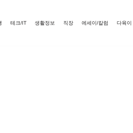
행
테크/IT
생활정보
직장
에세이/칼럼
다육이