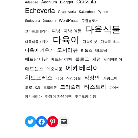
Crassula
Aeonium
Blogger
Adsense
Echeveria
Graptoveria
Kalanchoe
Python
Sedum
WordPress
Sedeveria
구글블로거
다육식물
다낭
다낭 여행
그라프토베리아
다육이
다육이넷
다육이 초보
다육식물 키우기
도서리뷰
다육이 키우기
베트남
리톱스
블로그
베트남 다낭
베트남 여행
세덤
세데베리아
에케베리아
애드센스
에오니움
워드프레스
직장인
직장
직장생활
카랑코에
티스토리
크라슐라
코로나19
코틸레돈
파이썬
하와이 자유여행
파키베리아
후쿠오카 여행