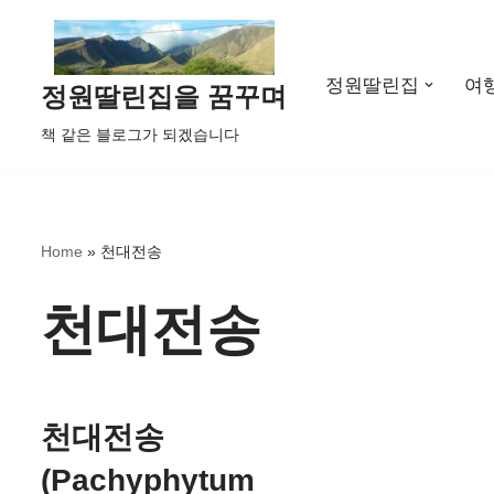
콘
정원딸린집
여
텐
정원딸린집을 꿈꾸며
츠
책 같은 블로그가 되겠습니다
로
건
너
뛰
Home
»
천대전송
기
천대전송
천대전송
(Pachyphytum