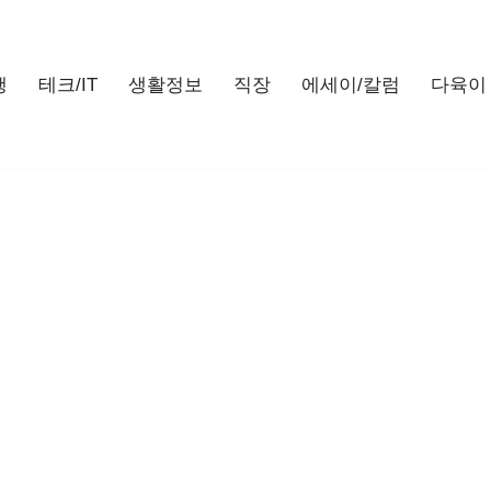
행
테크/IT
생활정보
직장
에세이/칼럼
다육이