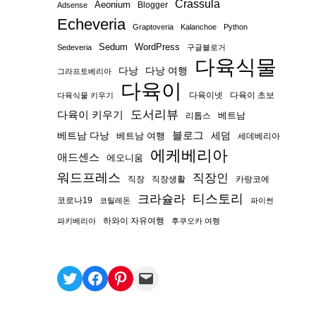
Crassula
Aeonium
Blogger
Adsense
Echeveria
Graptoveria
Kalanchoe
Python
Sedum
WordPress
Sedeveria
구글블로거
다육식물
다낭
다낭 여행
그라프토베리아
다육이
다육이넷
다육이 초보
다육식물 키우기
도서리뷰
다육이 키우기
베트남
리톱스
블로그
베트남 다낭
베트남 여행
세덤
세데베리아
에케베리아
애드센스
에오니움
워드프레스
직장인
직장
직장생활
카랑코에
티스토리
크라슐라
코로나19
코틸레돈
파이썬
하와이 자유여행
파키베리아
후쿠오카 여행