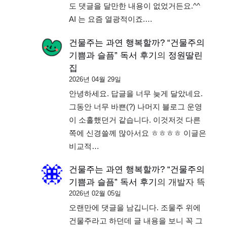
도 댓글을 달만한 내용이 없었거든요.^^
AI 는 요즘 열광적이죠.…
건물주는 과연 행복할까? “건물주의
기쁨과 슬픔” 독서 후기
의
정원딸린
집
2026년 04월 29일
안녕하세요. 답글을 너무 늦게 달았네요.
그동안 너무 바쁜(?) 나머지 블로그 운영
이 소홀했던거 같습니다. 이것저것 다른
쪽에 신경쓸께 많아서요 ㅎㅎㅎㅎ 이글은
비교적…
건물주는 과연 행복할까? “건물주의
기쁨과 슬픔” 독서 후기
의
개발자 뜩
2026년 02월 05일
오랜만에 댓글을 남깁니다. 조물주 위에
건물주라고 하던데 글 내용을 보니 꼭 그