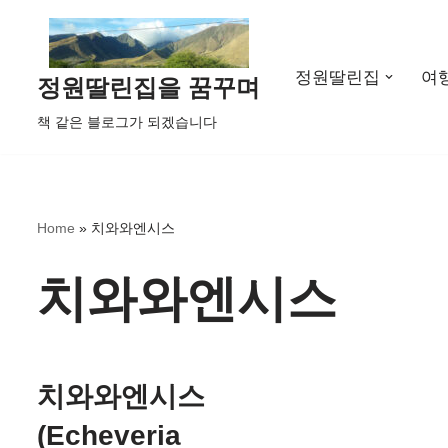
콘
정원딸린집
여
텐
정원딸린집을 꿈꾸며
츠
책 같은 블로그가 되겠습니다
로
건
너
뛰
Home
»
치와와엔시스
기
치와와엔시스
치와와엔시스
(Echeveria