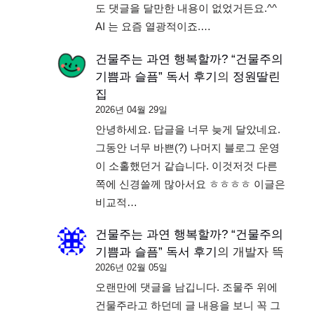
도 댓글을 달만한 내용이 없었거든요.^^
AI 는 요즘 열광적이죠.…
건물주는 과연 행복할까? “건물주의
기쁨과 슬픔” 독서 후기
의
정원딸린
집
2026년 04월 29일
안녕하세요. 답글을 너무 늦게 달았네요.
그동안 너무 바쁜(?) 나머지 블로그 운영
이 소홀했던거 같습니다. 이것저것 다른
쪽에 신경쓸께 많아서요 ㅎㅎㅎㅎ 이글은
비교적…
건물주는 과연 행복할까? “건물주의
기쁨과 슬픔” 독서 후기
의
개발자 뜩
2026년 02월 05일
오랜만에 댓글을 남깁니다. 조물주 위에
건물주라고 하던데 글 내용을 보니 꼭 그