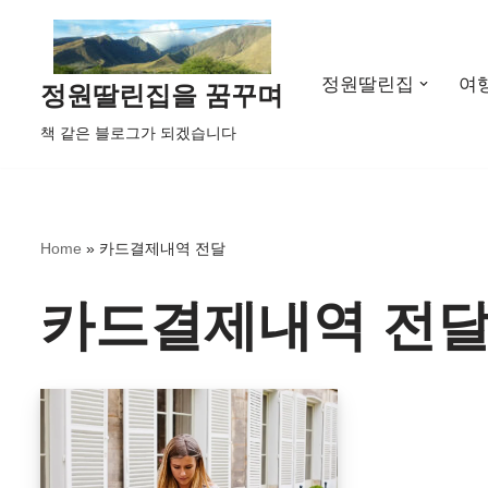
콘
정원딸린집
여
텐
정원딸린집을 꿈꾸며
츠
책 같은 블로그가 되겠습니다
로
건
너
뛰
Home
»
카드결제내역 전달
기
카드결제내역 전