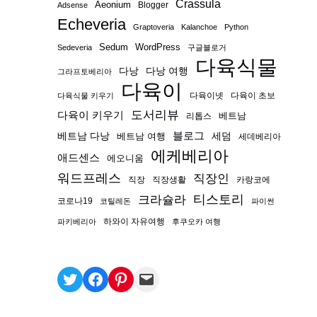
Crassula
Aeonium
Blogger
Adsense
Echeveria
Graptoveria
Kalanchoe
Python
Sedum
WordPress
Sedeveria
구글블로거
다육식물
다낭
다낭 여행
그라프토베리아
다육이
다육이넷
다육이 초보
다육식물 키우기
도서리뷰
다육이 키우기
베트남
리톱스
블로그
베트남 다낭
베트남 여행
세덤
세데베리아
에케베리아
애드센스
에오니움
워드프레스
직장인
직장
직장생활
카랑코에
티스토리
크라슐라
코로나19
코틸레돈
파이썬
하와이 자유여행
파키베리아
후쿠오카 여행