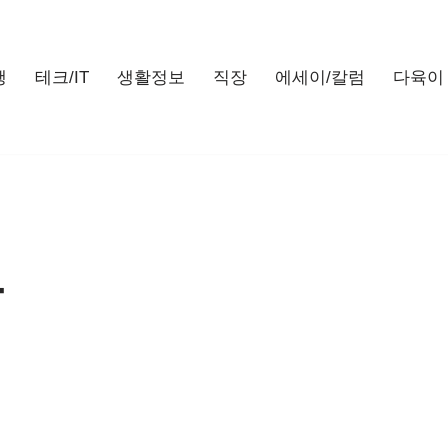
행
테크/IT
생활정보
직장
에세이/칼럼
다육이
달