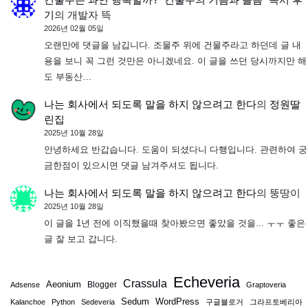
기
의
개발자 뜩
2026년 02월 05일
오랜만에 댓글을 남깁니다. 조물주 위에 건물주라고 하던데 글 내
용을 보니 꼭 그런 것만은 아니겠네요. 이 글을 쓰던 당시까지만 해
도 부동산…
나는 회사에서 되도록 말을 하지 않으려고 한다
의
정원딸
린집
2025년 10월 28일
안녕하세요 반갑습니다. 도움이 되셨다니 다행입니다. 관련하여 궁
금한점이 있으시면 댓글 남겨주셔도 됩니다.
나는 회사에서 되도록 말을 하지 않으려고 한다
의
뚱땅이
2025년 10월 28일
이 글을 1년 전에 이직했을때 찾아봤으면 좋았을 것을... ㅜㅜ 좋은
글 잘 보고 갑니다.
Echeveria
Crassula
Aeonium
Blogger
Adsense
Graptoveria
Sedum
WordPress
Kalanchoe
Python
Sedeveria
구글블로거
그라프토베리아