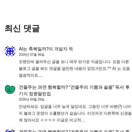
최신 댓글
AI는 축복일까?
의
개발자 뜩
2026년 07월 06일
오랜만에 올려주신 글을 보니 매우 반가운 마음입니다. 요즘 다른
블로그 글을 봐도 댓글을 달만한 내용이 없었거든요.^^ AI 는 요즘
열광적이죠.…
건물주는 과연 행복할까? “건물주의 기쁨과 슬픔” 독서 후
기
의
정원딸린집
2026년 04월 29일
안녕하세요. 답글을 너무 늦게 달았네요. 그동안 너무 바쁜(?) 나머
지 블로그 운영이 소홀했던거 같습니다. 이것저것 다른쪽에 신경쓸
께 많아서요 ㅎㅎㅎㅎ 이글은 비교적…
건물주는 과연 행복할까? “건물주의 기쁨과 슬픔” 독서 후