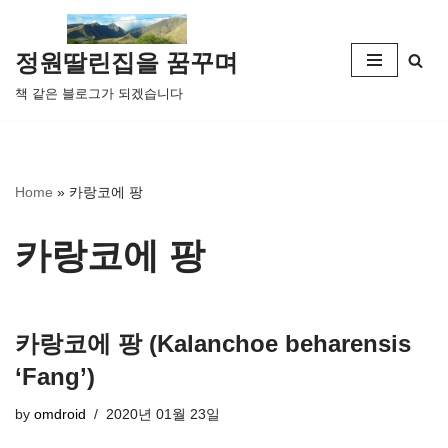
콘
정원딸린집을 꿈꾸며
텐
책 같은 블로그가 되겠습니다
츠
로
건
너
Home
»
카랑코에 팡
뛰
기
카랑코에 팡
카랑코에 팡 (Kalanchoe beharensis
‘Fang’)
by
omdroid
2020년 01월 23일