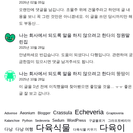
2026년 02월 05일
오랜만에 댓글을 남깁니다. 조물주 위에 건물주라고 하던데 글 내
용을 보니 꼭 그런 것만은 아니겠네요. 이 글을 쓰던 당시까지만 해
도 부동산…
나는 회사에서 되도록 말을 하지 않으려고 한다
의
정원딸
린집
2025년 10월 28일
안녕하세요 반갑습니다. 도움이 되셨다니 다행입니다. 관련하여 궁
금한점이 있으시면 댓글 남겨주셔도 됩니다.
나는 회사에서 되도록 말을 하지 않으려고 한다
의
뚱땅이
2025년 10월 28일
이 글을 1년 전에 이직했을때 찾아봤으면 좋았을 것을... ㅜㅜ 좋은
글 잘 보고 갑니다.
Echeveria
Crassula
Aeonium
Blogger
Adsense
Graptoveria
Sedum
WordPress
Kalanchoe
Python
Sedeveria
구글블로거
그라프토베리아
다육식물
다육이
다낭
다낭 여행
다육식물 키우기