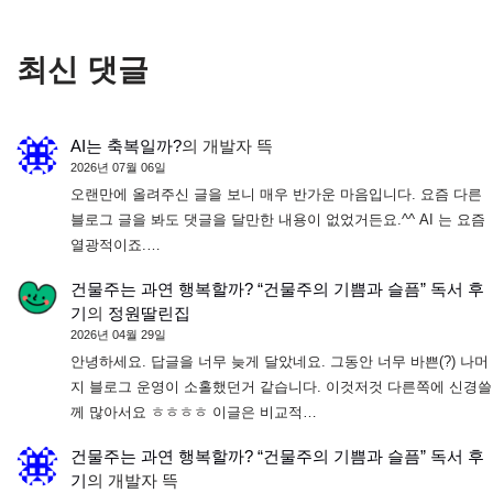
최신 댓글
AI는 축복일까?
의
개발자 뜩
2026년 07월 06일
오랜만에 올려주신 글을 보니 매우 반가운 마음입니다. 요즘 다른
블로그 글을 봐도 댓글을 달만한 내용이 없었거든요.^^ AI 는 요즘
열광적이죠.…
건물주는 과연 행복할까? “건물주의 기쁨과 슬픔” 독서 후
기
의
정원딸린집
2026년 04월 29일
안녕하세요. 답글을 너무 늦게 달았네요. 그동안 너무 바쁜(?) 나머
지 블로그 운영이 소홀했던거 같습니다. 이것저것 다른쪽에 신경쓸
께 많아서요 ㅎㅎㅎㅎ 이글은 비교적…
건물주는 과연 행복할까? “건물주의 기쁨과 슬픔” 독서 후
기
의
개발자 뜩