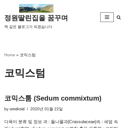
콘
정원딸린집을 꿈꾸며
텐
책 같은 블로그가 되겠습니다
츠
로
건
너
Home
»
코믹스텀
뛰
기
코믹스텀
코믹스툼 (Sedum commixtum)
by
omdroid
2020년 01월 22일
다육이 분류 및 정보 과 : 돌나물과[Crassulaceae]속 : 세덤 속