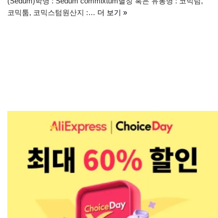
(Sedum)학명 : Sedum commixtum별칭 혹은 유통명 : 코믹텀,
코믹툼, 코믹스텀원산지 :…
더 보기 »