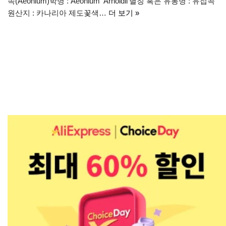
속(Aeonium)학명 : Aeonium ‘Arnoldii’별칭 혹은 유통명 : 유접곡
원산지 : 카나리아 제도꽃색…
더 보기 »