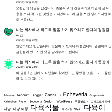
2026년 02월 05일
오랜만에 댓글을 남깁니다. 조물주 위에 건물주라고 하던데 글 내
용을 보니 꼭 그런 것만은 아니겠네요. 이 글을 쓰던 당시까지만 해
도 부동산…
나는 회사에서 되도록 말을 하지 않으려고 한다
의
정원딸
린집
2025년 10월 28일
안녕하세요 반갑습니다. 도움이 되셨다니 다행입니다. 관련하여 궁
금한점이 있으시면 댓글 남겨주셔도 됩니다.
나는 회사에서 되도록 말을 하지 않으려고 한다
의
뚱땅이
2025년 10월 28일
이 글을 1년 전에 이직했을때 찾아봤으면 좋았을 것을... ㅜㅜ 좋은
글 잘 보고 갑니다.
Echeveria
Crassula
Aeonium
Blogger
Adsense
Graptoveria
Sedum
WordPress
Kalanchoe
Python
Sedeveria
구글블로거
그라프토베리아
다육식물
다육이
다낭
다낭 여행
다육식물 키우기