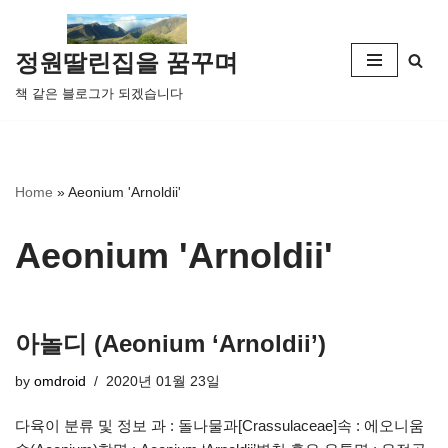
콘
정원딸린집을 꿈꾸며
텐
책 같은 블로그가 되겠습니다
츠
로
건
너
Home
»
Aeonium 'Arnoldii'
뛰
기
Aeonium 'Arnoldii'
아놀디 (Aeonium ‘Arnoldii’)
by
omdroid
2020년 01월 23일
다육이 분류 및 정보 과 : 돌나물과[Crassulaceae]속 : 에오니움