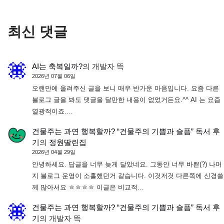
최신 댓글
AI는 축복일까?
의
개발자 뜩
2026년 07월 06일
오랜만에 올려주신 글을 보니 매우 반가운 마음입니다. 요즘 다른
블로그 글을 봐도 댓글을 달만한 내용이 없었거든요.^^ AI 는 요즘
열광적이죠.…
건물주는 과연 행복할까? “건물주의 기쁨과 슬픔” 독서 후
기
의
정원딸린집
2026년 04월 29일
안녕하세요. 답글을 너무 늦게 달았네요. 그동안 너무 바쁜(?) 나머
지 블로그 운영이 소홀했던거 같습니다. 이것저것 다른쪽에 신경쓸
께 많아서요 ㅎㅎㅎㅎ 이글은 비교적…
건물주는 과연 행복할까? “건물주의 기쁨과 슬픔” 독서 후
기
의
개발자 뜩