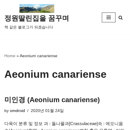
콘
정원딸린집을 꿈꾸며
텐
책 같은 블로그가 되겠습니다
츠
로
건
너
Home
»
Aeonium canariense
뛰
기
Aeonium canariense
미인경 (Aeonium canariense)
by
omdroid
2020년 01월 24일
다육이 분류 및 정보 과 : 돌나물과[Crassulaceae]속 : 에오니움