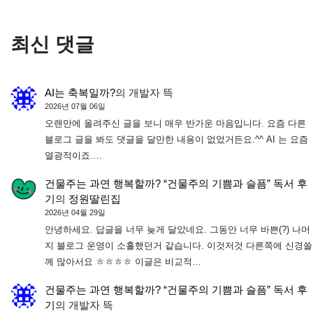
최신 댓글
AI는 축복일까?
의
개발자 뜩
2026년 07월 06일
오랜만에 올려주신 글을 보니 매우 반가운 마음입니다. 요즘 다른
블로그 글을 봐도 댓글을 달만한 내용이 없었거든요.^^ AI 는 요즘
열광적이죠.…
건물주는 과연 행복할까? “건물주의 기쁨과 슬픔” 독서 후
기
의
정원딸린집
2026년 04월 29일
안녕하세요. 답글을 너무 늦게 달았네요. 그동안 너무 바쁜(?) 나머
지 블로그 운영이 소홀했던거 같습니다. 이것저것 다른쪽에 신경쓸
께 많아서요 ㅎㅎㅎㅎ 이글은 비교적…
건물주는 과연 행복할까? “건물주의 기쁨과 슬픔” 독서 후
기
의
개발자 뜩