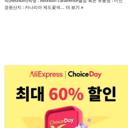
속(Aeonium)학명 : Aeonium canariense별칭 혹은 유통명 : 미인
경원산지 : 카나리아 제도꽃색…
더 보기 »