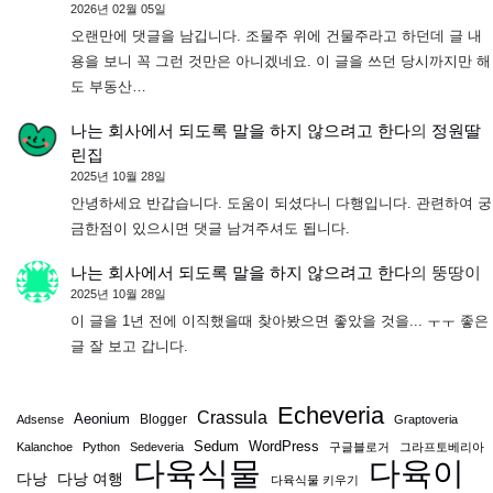
2026년 02월 05일
오랜만에 댓글을 남깁니다. 조물주 위에 건물주라고 하던데 글 내
용을 보니 꼭 그런 것만은 아니겠네요. 이 글을 쓰던 당시까지만 해
도 부동산…
나는 회사에서 되도록 말을 하지 않으려고 한다
의
정원딸
린집
2025년 10월 28일
안녕하세요 반갑습니다. 도움이 되셨다니 다행입니다. 관련하여 궁
금한점이 있으시면 댓글 남겨주셔도 됩니다.
나는 회사에서 되도록 말을 하지 않으려고 한다
의
뚱땅이
2025년 10월 28일
이 글을 1년 전에 이직했을때 찾아봤으면 좋았을 것을... ㅜㅜ 좋은
글 잘 보고 갑니다.
Echeveria
Crassula
Aeonium
Blogger
Adsense
Graptoveria
Sedum
WordPress
Kalanchoe
Python
Sedeveria
구글블로거
그라프토베리아
다육식물
다육이
다낭
다낭 여행
다육식물 키우기