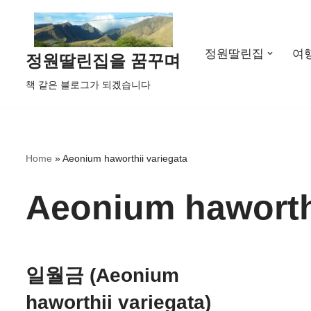
콘
정원딸린집
여
텐
정원딸린집을 꿈꾸며
츠
책 같은 블로그가 되겠습니다
로
건
너
뛰
Home
»
Aeonium haworthii variegata
기
Aeonium haworthi
일월금 (Aeonium
haworthii variegata)