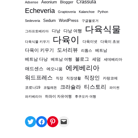
Crassula
Aeonium
Blogger
Adsense
Echeveria
Graptoveria
Kalanchoe
Python
Sedum
WordPress
Sedeveria
구글블로거
다육식물
다낭
다낭 여행
그라프토베리아
다육이
다육이넷
다육이 초보
다육식물 키우기
도서리뷰
다육이 키우기
베트남
리톱스
블로그
베트남 다낭
베트남 여행
세덤
세데베리아
에케베리아
애드센스
에오니움
워드프레스
직장인
직장
직장생활
카랑코에
티스토리
크라슐라
코로나19
코틸레돈
파이썬
하와이 자유여행
파키베리아
후쿠오카 여행