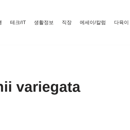
행
테크/IT
생활정보
직장
에세이/칼럼
다육이
i variegata