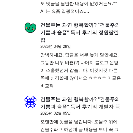
도 댓글을 달만한 내용이 없었거든요.^^
AI 는 요즘 열광적이죠.…
건물주는 과연 행복할까? “건물주의
기쁨과 슬픔” 독서 후기
의
정원딸린
집
2026년 04월 29일
안녕하세요. 답글을 너무 늦게 달았네요.
그동안 너무 바쁜(?) 나머지 블로그 운영
이 소홀했던거 같습니다. 이것저것 다른
쪽에 신경쓸께 많아서요 ㅎㅎㅎㅎ 이글은
비교적…
건물주는 과연 행복할까? “건물주의
기쁨과 슬픔” 독서 후기
의
개발자 뜩
2026년 02월 05일
오랜만에 댓글을 남깁니다. 조물주 위에
건물주라고 하던데 글 내용을 보니 꼭 그