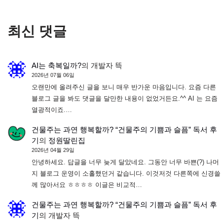
최신 댓글
AI는 축복일까?
의
개발자 뜩
2026년 07월 06일
오랜만에 올려주신 글을 보니 매우 반가운 마음입니다. 요즘 다른
블로그 글을 봐도 댓글을 달만한 내용이 없었거든요.^^ AI 는 요즘
열광적이죠.…
건물주는 과연 행복할까? “건물주의 기쁨과 슬픔” 독서 후
기
의
정원딸린집
2026년 04월 29일
안녕하세요. 답글을 너무 늦게 달았네요. 그동안 너무 바쁜(?) 나머
지 블로그 운영이 소홀했던거 같습니다. 이것저것 다른쪽에 신경쓸
께 많아서요 ㅎㅎㅎㅎ 이글은 비교적…
건물주는 과연 행복할까? “건물주의 기쁨과 슬픔” 독서 후
기
의
개발자 뜩