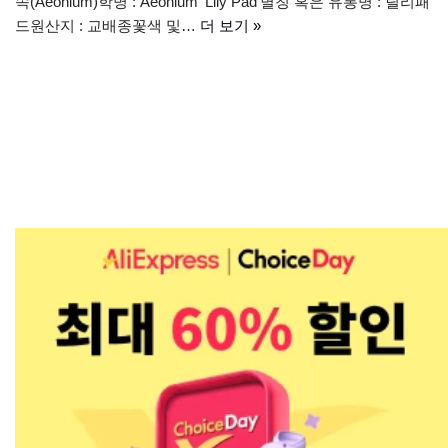
속(Aeonium)학명 : Aeonium ‘Lily Pad’별칭 혹은 유통명 : 릴리패
드원산지 : 교배종꽃색 및…
더 보기 »