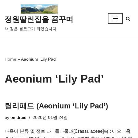
콘
정원딸린집을 꿈꾸며
텐
책 같은 블로그가 되겠습니다
츠
로
건
너
Home
»
Aeonium ‘Lily Pad’
뛰
기
Aeonium ‘Lily Pad’
릴리패드 (Aeonium ‘Lily Pad’)
by
omdroid
2020년 01월 24일
다육이 분류 및 정보 과 : 돌나물과[Crassulaceae]속 : 에오니움