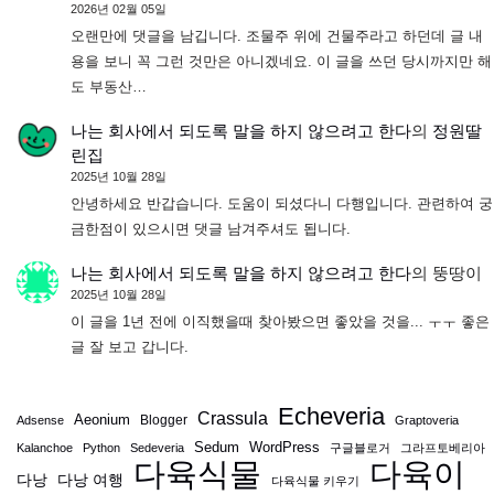
2026년 02월 05일
오랜만에 댓글을 남깁니다. 조물주 위에 건물주라고 하던데 글 내
용을 보니 꼭 그런 것만은 아니겠네요. 이 글을 쓰던 당시까지만 해
도 부동산…
나는 회사에서 되도록 말을 하지 않으려고 한다
의
정원딸
린집
2025년 10월 28일
안녕하세요 반갑습니다. 도움이 되셨다니 다행입니다. 관련하여 궁
금한점이 있으시면 댓글 남겨주셔도 됩니다.
나는 회사에서 되도록 말을 하지 않으려고 한다
의
뚱땅이
2025년 10월 28일
이 글을 1년 전에 이직했을때 찾아봤으면 좋았을 것을... ㅜㅜ 좋은
글 잘 보고 갑니다.
Echeveria
Crassula
Aeonium
Blogger
Adsense
Graptoveria
Sedum
WordPress
Kalanchoe
Python
Sedeveria
구글블로거
그라프토베리아
다육식물
다육이
다낭
다낭 여행
다육식물 키우기