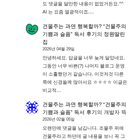
도 댓글을 달만한 내용이 없었거든요.^^
AI 는 요즘 열광적이죠.…
건물주는 과연 행복할까? “건물주의
기쁨과 슬픔” 독서 후기
의
정원딸린
집
2026년 04월 29일
안녕하세요. 답글을 너무 늦게 달았네요.
그동안 너무 바쁜(?) 나머지 블로그 운영
이 소홀했던거 같습니다. 이것저것 다른
쪽에 신경쓸께 많아서요 ㅎㅎㅎㅎ 이글은
비교적…
건물주는 과연 행복할까? “건물주의
기쁨과 슬픔” 독서 후기
의
개발자 뜩
2026년 02월 05일
오랜만에 댓글을 남깁니다. 조물주 위에
건물주라고 하던데 글 내용을 보니 꼭 그