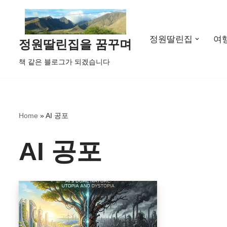
콘
정원딸린집
여
텐
정원딸린집을 꿈꾸며
츠
책 같은 블로그가 되겠습니다
로
건
너
뛰
Home
»
AI 공포
기
AI 공포