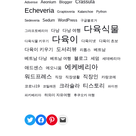
Crassula
Aeonium
Blogger
Adsense
Echeveria
Graptoveria
Kalanchoe
Python
Sedum
WordPress
Sedeveria
구글블로거
다육식물
다낭
다낭 여행
그라프토베리아
다육이
다육이넷
다육이 초보
다육식물 키우기
도서리뷰
다육이 키우기
베트남
리톱스
블로그
베트남 다낭
베트남 여행
세덤
세데베리아
에케베리아
애드센스
에오니움
워드프레스
직장인
직장
직장생활
카랑코에
티스토리
크라슐라
코로나19
코틸레돈
파이썬
하와이 자유여행
파키베리아
후쿠오카 여행