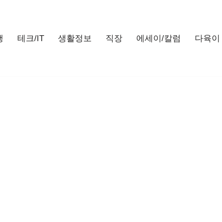
행
테크/IT
생활정보
직장
에세이/칼럼
다육이