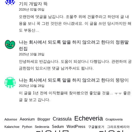
기
의
개발자 뜩
2026년 02월 05일
오랜만에 댓글을 남깁니다. 조물주 위에 건물주라고 하던데 글 내
용을 보니 꼭 그런 것만은 아니겠네요. 이 글을 쓰던 당시까지만 해
도 부동산…
나는 회사에서 되도록 말을 하지 않으려고 한다
의
정원딸
린집
2025년 10월 28일
안녕하세요 반갑습니다. 도움이 되셨다니 다행입니다. 관련하여 궁
금한점이 있으시면 댓글 남겨주셔도 됩니다.
나는 회사에서 되도록 말을 하지 않으려고 한다
의
뚱땅이
2025년 10월 28일
이 글을 1년 전에 이직했을때 찾아봤으면 좋았을 것을... ㅜㅜ 좋은
글 잘 보고 갑니다.
Echeveria
Crassula
Aeonium
Blogger
Adsense
Graptoveria
Sedum
WordPress
Kalanchoe
Python
Sedeveria
구글블로거
그라프토베리아