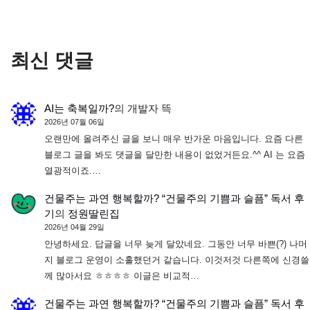
최신 댓글
AI는 축복일까?
의
개발자 뜩
2026년 07월 06일
오랜만에 올려주신 글을 보니 매우 반가운 마음입니다. 요즘 다른
블로그 글을 봐도 댓글을 달만한 내용이 없었거든요.^^ AI 는 요즘
열광적이죠.…
건물주는 과연 행복할까? “건물주의 기쁨과 슬픔” 독서 후
기
의
정원딸린집
2026년 04월 29일
안녕하세요. 답글을 너무 늦게 달았네요. 그동안 너무 바쁜(?) 나머
지 블로그 운영이 소홀했던거 같습니다. 이것저것 다른쪽에 신경쓸
께 많아서요 ㅎㅎㅎㅎ 이글은 비교적…
건물주는 과연 행복할까? “건물주의 기쁨과 슬픔” 독서 후