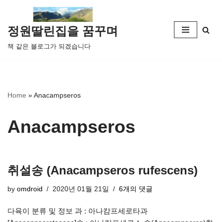
콘
정원딸린집을 꿈꾸며
텐
책 같은 블로그가 되겠습니다
츠
로
건
너
Home
»
Anacampseros
뛰
기
Anacampseros
취설송 (Anacampseros rufescens)
by
omdroid
2020년 01월 21일
6개의 댓글
다육이 분류 및 정보 과 : 아나캄프세로타과