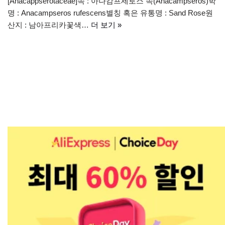
[Anacappserotaceae]속 : 아나캄프세로스 속(Anacampseros)학
명 : Anacampseros rufescens별칭 혹은 유통명 : Sand Rose원
산지 : 남아프리카꽃색…
더 보기 »