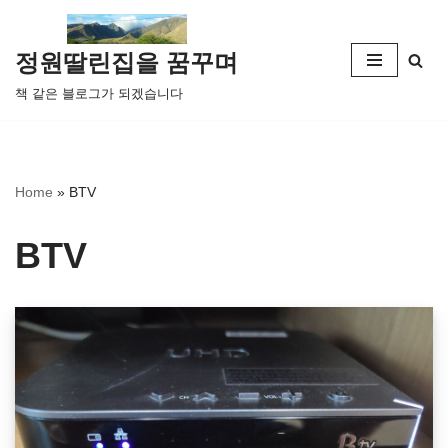
콘
정원딸린집을 꿈꾸며
텐
책 같은 블로그가 되겠습니다
츠
로
건
너
Home
»
BTV
뛰
기
BTV