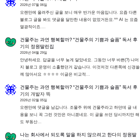
2026년 07월 06일
오랜만에 올려주신 글을 보니 매우 반가운 마음입니다. 요즘 다른
블로그 글을 봐도 댓글을 달만한 내용이 없었거든요.^^ AI 는 요즘
열광적이죠.…
건물주는 과연 행복할까? “건물주의 기쁨과 슬픔” 독서 후
기
의
정원딸린집
2026년 04월 29일
안녕하세요. 답글을 너무 늦게 달았네요. 그동안 너무 바쁜(?) 나머
지 블로그 운영이 소홀했던거 같습니다. 이것저것 다른쪽에 신경쓸
께 많아서요 ㅎㅎㅎㅎ 이글은 비교적…
건물주는 과연 행복할까? “건물주의 기쁨과 슬픔” 독서 후
기
의
개발자 뜩
2026년 02월 05일
오랜만에 댓글을 남깁니다. 조물주 위에 건물주라고 하던데 글 내
용을 보니 꼭 그런 것만은 아니겠네요. 이 글을 쓰던 당시까지만 해
도 부동산…
나는 회사에서 되도록 말을 하지 않으려고 한다
의
정원딸