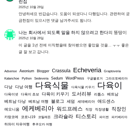
린집
2025년 10월 28일
안녕하세요 반갑습니다. 도움이 되셨다니 다행입니다. 관련하여 궁
금한점이 있으시면 댓글 남겨주셔도 됩니다.
나는 회사에서 되도록 말을 하지 않으려고 한다
의
뚱땅이
2025년 10월 28일
이 글을 1년 전에 이직했을때 찾아봤으면 좋았을 것을... ㅜㅜ 좋은
글 잘 보고 갑니다.
Echeveria
Crassula
Aeonium
Blogger
Adsense
Graptoveria
Sedum
WordPress
Kalanchoe
Python
Sedeveria
구글블로거
그라프토베리아
다육식물
다육이
다낭
다낭 여행
다육식물 키우기
도서리뷰
다육이 키우기
베트남
다육이넷
다육이 초보
리톱스
블로그
애드센스
베트남 다낭
베트남 여행
세덤
세데베리아
에케베리아
워드프레스
직장인
에오니움
직장
직장생활
티스토리
크라슐라
카랑코에
코로나19
코틸레돈
파이썬
파키베리아
하와이 자유여행
후쿠오카 여행