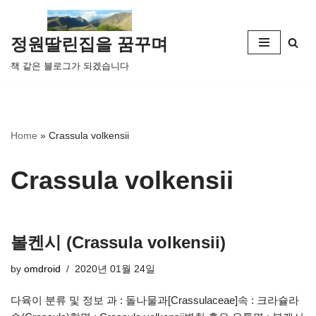
콘
정원딸린집을 꿈꾸며
텐
책 같은 블로그가 되겠습니다
츠
로
건
너
Home
»
Crassula volkensii
뛰
기
Crassula volkensii
볼켄시 (Crassula volkensii)
by
omdroid
2020년 01월 24일
다육이 분류 및 정보 과 : 돌나물과[Crassulaceae]속 : 크라슐라