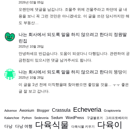
2026년 02월 05일
오랜만에 댓글을 남깁니다. 조물주 위에 건물주라고 하던데 글 내
용을 보니 꼭 그런 것만은 아니겠네요. 이 글을 쓰던 당시까지만 해
도 부동산…
나는 회사에서 되도록 말을 하지 않으려고 한다
의
정원딸
린집
2025년 10월 28일
안녕하세요 반갑습니다. 도움이 되셨다니 다행입니다. 관련하여 궁
금한점이 있으시면 댓글 남겨주셔도 됩니다.
나는 회사에서 되도록 말을 하지 않으려고 한다
의
뚱땅이
2025년 10월 28일
이 글을 1년 전에 이직했을때 찾아봤으면 좋았을 것을... ㅜㅜ 좋은
글 잘 보고 갑니다.
Echeveria
Crassula
Aeonium
Blogger
Adsense
Graptoveria
Sedum
WordPress
Kalanchoe
Python
Sedeveria
구글블로거
그라프토베리아
다육식물
다육이
다낭
다낭 여행
다육식물 키우기