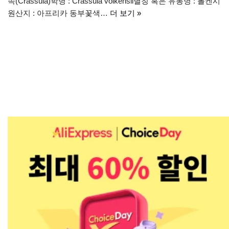
속(Crassula)학명 : Crassula volkensii별칭 혹은 유통명 : 볼켄시
원산지 : 아프리카 동부꽃색…
더 보기 »