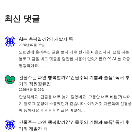
최신 댓글
AI는 축복일까?
의
개발자 뜩
2026년 07월 06일
오랜만에 올려주신 글을 보니 매우 반가운 마음입니다. 요즘 다른
블로그 글을 봐도 댓글을 달만한 내용이 없었거든요.^^ AI 는 요즘
열광적이죠.…
건물주는 과연 행복할까? “건물주의 기쁨과 슬픔” 독서 후
기
의
정원딸린집
2026년 04월 29일
안녕하세요. 답글을 너무 늦게 달았네요. 그동안 너무 바쁜(?) 나머
지 블로그 운영이 소홀했던거 같습니다. 이것저것 다른쪽에 신경쓸
께 많아서요 ㅎㅎㅎㅎ 이글은 비교적…
건물주는 과연 행복할까? “건물주의 기쁨과 슬픔” 독서 후
기
의
개발자 뜩