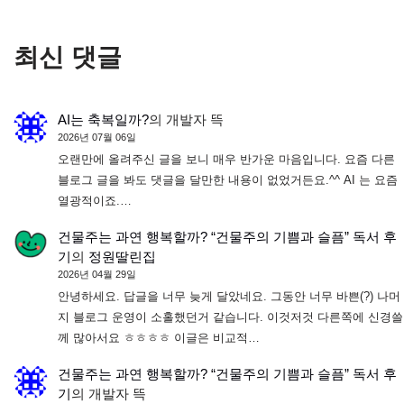
최신 댓글
AI는 축복일까?
의
개발자 뜩
2026년 07월 06일
오랜만에 올려주신 글을 보니 매우 반가운 마음입니다. 요즘 다른
블로그 글을 봐도 댓글을 달만한 내용이 없었거든요.^^ AI 는 요즘
열광적이죠.…
건물주는 과연 행복할까? “건물주의 기쁨과 슬픔” 독서 후
기
의
정원딸린집
2026년 04월 29일
안녕하세요. 답글을 너무 늦게 달았네요. 그동안 너무 바쁜(?) 나머
지 블로그 운영이 소홀했던거 같습니다. 이것저것 다른쪽에 신경쓸
께 많아서요 ㅎㅎㅎㅎ 이글은 비교적…
건물주는 과연 행복할까? “건물주의 기쁨과 슬픔” 독서 후
기
의
개발자 뜩