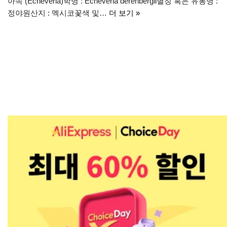
아속 (Echeveria)학명 : Echeveria derenbergii별칭 혹은 유통명 :
정야원산지 : 멕시코꽃색 및…
더 보기 »