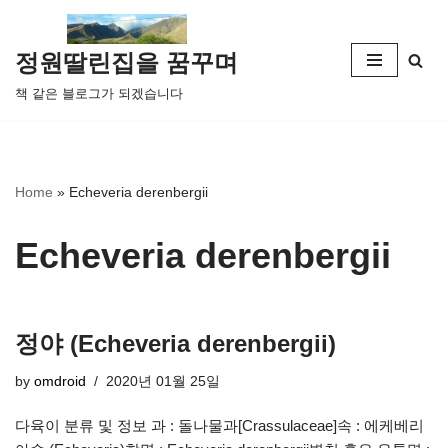
콘
정원딸린집을 꿈꾸며
텐
책 같은 블로그가 되겠습니다
츠
로
건
너
Home
»
Echeveria derenbergii
뛰
기
Echeveria derenbergii
정야 (Echeveria derenbergii)
by
omdroid
2020년 01월 25일
다육이 분류 및 정보 과 : 돌나물과[Crassulaceae]속 : 에케베리