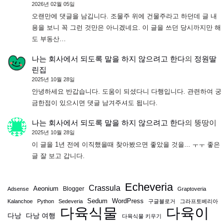
2026년 02월 05일
오랜만에 댓글을 남깁니다. 조물주 위에 건물주라고 하던데 글 내
용을 보니 꼭 그런 것만은 아니겠네요. 이 글을 쓰던 당시까지만 해
도 부동산…
나는 회사에서 되도록 말을 하지 않으려고 한다
의
정원딸
린집
2025년 10월 28일
안녕하세요 반갑습니다. 도움이 되셨다니 다행입니다. 관련하여 궁
금한점이 있으시면 댓글 남겨주셔도 됩니다.
나는 회사에서 되도록 말을 하지 않으려고 한다
의
뚱땅이
2025년 10월 28일
이 글을 1년 전에 이직했을때 찾아봤으면 좋았을 것을... ㅜㅜ 좋은
글 잘 보고 갑니다.
Echeveria
Crassula
Aeonium
Blogger
Adsense
Graptoveria
Sedum
WordPress
Kalanchoe
Python
Sedeveria
구글블로거
그라프토베리아
다육식물
다육이
다낭
다낭 여행
다육식물 키우기