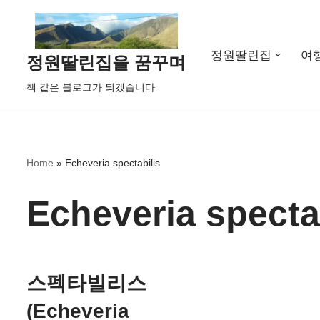
콘
정원딸린집
여
텐
정원딸린집을 꿈꾸며
츠
책 같은 블로그가 되겠습니다
로
건
너
뛰
Home
»
Echeveria spectabilis
기
Echeveria specta
스펙타빌리스
(Echeveria