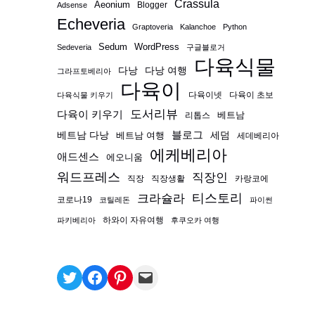
Crassula
Aeonium
Blogger
Adsense
Echeveria
Graptoveria
Kalanchoe
Python
Sedum
WordPress
Sedeveria
구글블로거
다육식물
다낭
다낭 여행
그라프토베리아
다육이
다육이넷
다육이 초보
다육식물 키우기
도서리뷰
다육이 키우기
베트남
리톱스
블로그
베트남 다낭
베트남 여행
세덤
세데베리아
에케베리아
애드센스
에오니움
워드프레스
직장인
직장
직장생활
카랑코에
티스토리
크라슐라
코로나19
코틸레돈
파이썬
하와이 자유여행
파키베리아
후쿠오카 여행