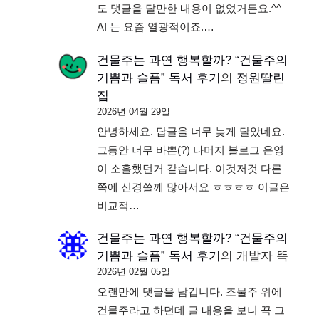
도 댓글을 달만한 내용이 없었거든요.^^
AI 는 요즘 열광적이죠.…
건물주는 과연 행복할까? “건물주의
기쁨과 슬픔” 독서 후기
의
정원딸린
집
2026년 04월 29일
안녕하세요. 답글을 너무 늦게 달았네요.
그동안 너무 바쁜(?) 나머지 블로그 운영
이 소홀했던거 같습니다. 이것저것 다른
쪽에 신경쓸께 많아서요 ㅎㅎㅎㅎ 이글은
비교적…
건물주는 과연 행복할까? “건물주의
기쁨과 슬픔” 독서 후기
의
개발자 뜩
2026년 02월 05일
오랜만에 댓글을 남깁니다. 조물주 위에
건물주라고 하던데 글 내용을 보니 꼭 그