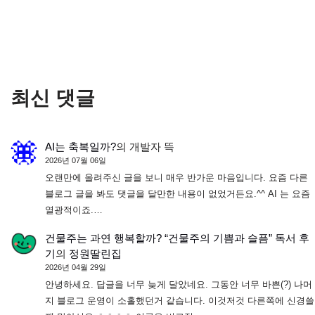
최신 댓글
AI는 축복일까?
의
개발자 뜩
2026년 07월 06일
오랜만에 올려주신 글을 보니 매우 반가운 마음입니다. 요즘 다른
블로그 글을 봐도 댓글을 달만한 내용이 없었거든요.^^ AI 는 요즘
열광적이죠.…
건물주는 과연 행복할까? “건물주의 기쁨과 슬픔” 독서 후
기
의
정원딸린집
2026년 04월 29일
안녕하세요. 답글을 너무 늦게 달았네요. 그동안 너무 바쁜(?) 나머
지 블로그 운영이 소홀했던거 같습니다. 이것저것 다른쪽에 신경쓸