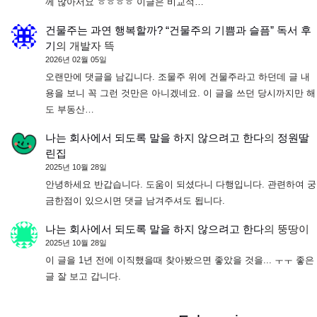
께 많아서요 ㅎㅎㅎㅎ 이글은 비교적…
건물주는 과연 행복할까? “건물주의 기쁨과 슬픔” 독서 후
기
의
개발자 뜩
2026년 02월 05일
오랜만에 댓글을 남깁니다. 조물주 위에 건물주라고 하던데 글 내
용을 보니 꼭 그런 것만은 아니겠네요. 이 글을 쓰던 당시까지만 해
도 부동산…
나는 회사에서 되도록 말을 하지 않으려고 한다
의
정원딸
린집
2025년 10월 28일
안녕하세요 반갑습니다. 도움이 되셨다니 다행입니다. 관련하여 궁
금한점이 있으시면 댓글 남겨주셔도 됩니다.
나는 회사에서 되도록 말을 하지 않으려고 한다
의
뚱땅이
2025년 10월 28일
이 글을 1년 전에 이직했을때 찾아봤으면 좋았을 것을... ㅜㅜ 좋은
글 잘 보고 갑니다.