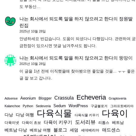
도 부동산…
나는 회사에서 되도록 말을 하지 않으려고 한다
의
정원딸
린집
2025년 10월 28일
안녕하세요 반갑습니다. 도움이 되셨다니 다행입니다. 관련하여 궁
금한점이 있으시면 댓글 남겨주셔도 됩니다.
나는 회사에서 되도록 말을 하지 않으려고 한다
의
뚱땅이
2025년 10월 28일
이 글을 1년 전에 이직했을때 찾아봤으면 좋았을 것을... ㅜㅜ 좋은
글 잘 보고 갑니다.
Echeveria
Crassula
Aeonium
Blogger
Adsense
Graptoveria
Sedum
WordPress
Kalanchoe
Python
Sedeveria
구글블로거
그라프토베리아
다육식물
다육이
다낭
다낭 여행
다육식물 키우기
도서리뷰
다육이 키우기
베트남
다육이넷
다육이 초보
리톱스
블로그
애드센스
베트남 다낭
베트남 여행
세덤
세데베리아