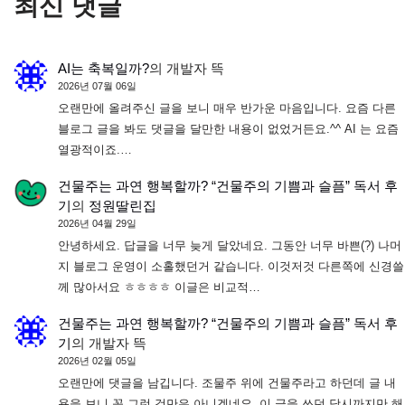
최신 댓글
AI는 축복일까?
의
개발자 뜩
2026년 07월 06일
오랜만에 올려주신 글을 보니 매우 반가운 마음입니다. 요즘 다른
블로그 글을 봐도 댓글을 달만한 내용이 없었거든요.^^ AI 는 요즘
열광적이죠.…
건물주는 과연 행복할까? “건물주의 기쁨과 슬픔” 독서 후
기
의
정원딸린집
2026년 04월 29일
안녕하세요. 답글을 너무 늦게 달았네요. 그동안 너무 바쁜(?) 나머
지 블로그 운영이 소홀했던거 같습니다. 이것저것 다른쪽에 신경쓸
께 많아서요 ㅎㅎㅎㅎ 이글은 비교적…
건물주는 과연 행복할까? “건물주의 기쁨과 슬픔” 독서 후
기
의
개발자 뜩
2026년 02월 05일
오랜만에 댓글을 남깁니다. 조물주 위에 건물주라고 하던데 글 내
용을 보니 꼭 그런 것만은 아니겠네요. 이 글을 쓰던 당시까지만 해