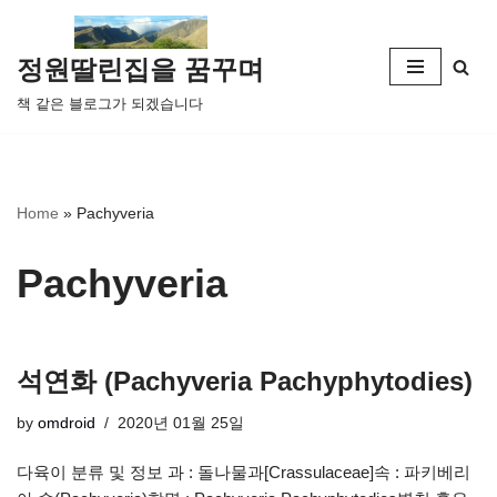
콘
정원딸린집을 꿈꾸며
텐
책 같은 블로그가 되겠습니다
츠
로
건
너
Home
»
Pachyveria
뛰
기
Pachyveria
석연화 (Pachyveria Pachyphytodies)
by
omdroid
2020년 01월 25일
다육이 분류 및 정보 과 : 돌나물과[Crassulaceae]속 : 파키베리