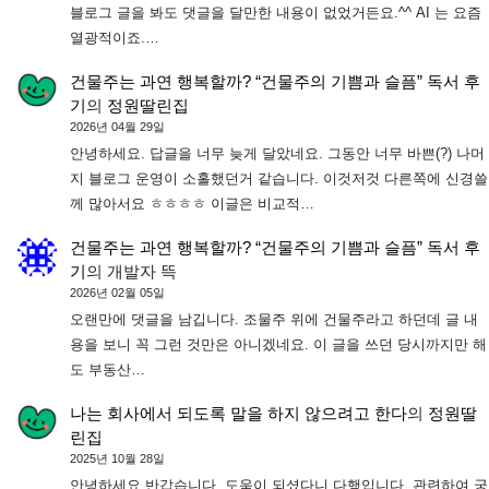
블로그 글을 봐도 댓글을 달만한 내용이 없었거든요.^^ AI 는 요즘
열광적이죠.…
건물주는 과연 행복할까? “건물주의 기쁨과 슬픔” 독서 후
기
의
정원딸린집
2026년 04월 29일
안녕하세요. 답글을 너무 늦게 달았네요. 그동안 너무 바쁜(?) 나머
지 블로그 운영이 소홀했던거 같습니다. 이것저것 다른쪽에 신경쓸
께 많아서요 ㅎㅎㅎㅎ 이글은 비교적…
건물주는 과연 행복할까? “건물주의 기쁨과 슬픔” 독서 후
기
의
개발자 뜩
2026년 02월 05일
오랜만에 댓글을 남깁니다. 조물주 위에 건물주라고 하던데 글 내
용을 보니 꼭 그런 것만은 아니겠네요. 이 글을 쓰던 당시까지만 해
도 부동산…
나는 회사에서 되도록 말을 하지 않으려고 한다
의
정원딸
린집
2025년 10월 28일
안녕하세요 반갑습니다. 도움이 되셨다니 다행입니다. 관련하여 궁