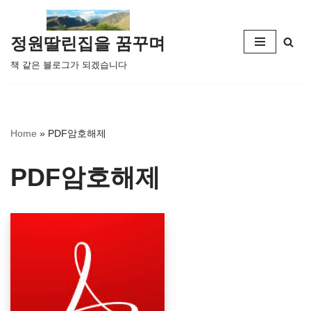
콘
정원딸린집을 꿈꾸며
텐
책 같은 블로그가 되겠습니다
츠
로
건
너
Home
»
PDF암호해제
뛰
기
PDF암호해제