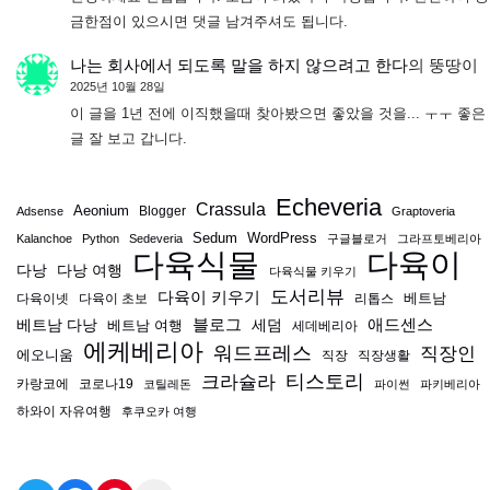
금한점이 있으시면 댓글 남겨주셔도 됩니다.
나는 회사에서 되도록 말을 하지 않으려고 한다
의
뚱땅이
2025년 10월 28일
이 글을 1년 전에 이직했을때 찾아봤으면 좋았을 것을... ㅜㅜ 좋은
글 잘 보고 갑니다.
Echeveria
Crassula
Aeonium
Blogger
Adsense
Graptoveria
Sedum
WordPress
Kalanchoe
Python
Sedeveria
구글블로거
그라프토베리아
다육식물
다육이
다낭
다낭 여행
다육식물 키우기
도서리뷰
다육이 키우기
베트남
다육이넷
다육이 초보
리톱스
블로그
애드센스
베트남 다낭
베트남 여행
세덤
세데베리아
에케베리아
워드프레스
직장인
에오니움
직장
직장생활
티스토리
크라슐라
카랑코에
코로나19
코틸레돈
파이썬
파키베리아
하와이 자유여행
후쿠오카 여행