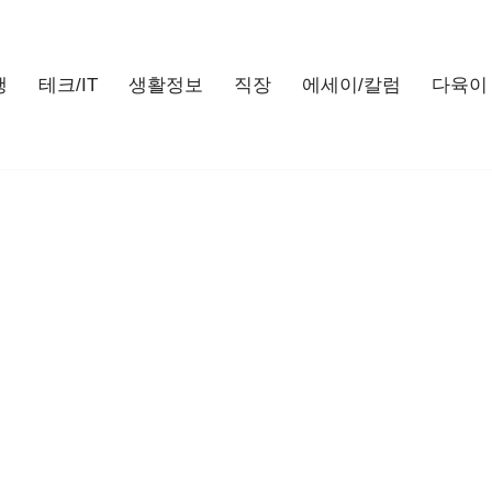
행
테크/IT
생활정보
직장
에세이/칼럼
다육이