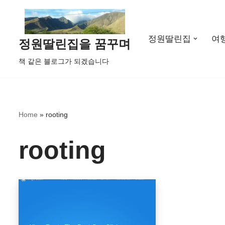
콘
정원딸린집
여
텐
정원딸린집을 꿈꾸며
츠
책 같은 블로그가 되겠습니다
로
건
너
뛰
Home
»
rooting
기
rooting