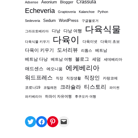
Crassula
Aeonium
Blogger
Adsense
Echeveria
Graptoveria
Kalanchoe
Python
Sedum
WordPress
Sedeveria
구글블로거
다육식물
다낭
다낭 여행
그라프토베리아
다육이
다육이넷
다육이 초보
다육식물 키우기
도서리뷰
다육이 키우기
베트남
리톱스
블로그
베트남 다낭
베트남 여행
세덤
세데베리아
에케베리아
애드센스
에오니움
워드프레스
직장인
직장
직장생활
카랑코에
티스토리
크라슐라
코로나19
코틸레돈
파이썬
하와이 자유여행
파키베리아
후쿠오카 여행