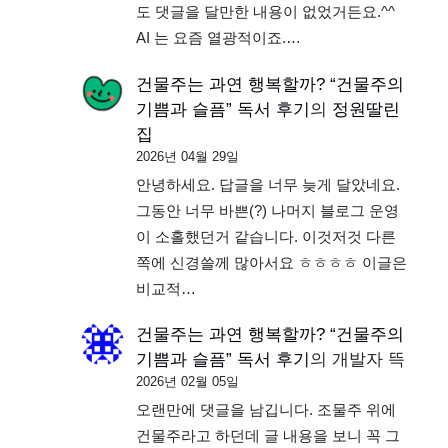
도 댓글을 달만한 내용이 없었거든요.^^
AI 는 요즘 열광적이죠.…
건물주는 과연 행복할까? “건물주의
기쁨과 슬픔” 독서 후기
의
정원딸린
집
2026년 04월 29일
안녕하세요. 답글을 너무 늦게 달았네요.
그동안 너무 바쁜(?) 나머지 블로그 운영
이 소홀했던거 같습니다. 이것저것 다른
쪽에 신경쓸께 많아서요 ㅎㅎㅎㅎ 이글은
비교적…
건물주는 과연 행복할까? “건물주의
기쁨과 슬픔” 독서 후기
의
개발자 뜩
2026년 02월 05일
오랜만에 댓글을 남깁니다. 조물주 위에
건물주라고 하던데 글 내용을 보니 꼭 그