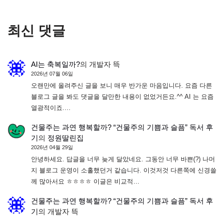
최신 댓글
AI는 축복일까?
의
개발자 뜩
2026년 07월 06일
오랜만에 올려주신 글을 보니 매우 반가운 마음입니다. 요즘 다른
블로그 글을 봐도 댓글을 달만한 내용이 없었거든요.^^ AI 는 요즘
열광적이죠.…
건물주는 과연 행복할까? “건물주의 기쁨과 슬픔” 독서 후
기
의
정원딸린집
2026년 04월 29일
안녕하세요. 답글을 너무 늦게 달았네요. 그동안 너무 바쁜(?) 나머
지 블로그 운영이 소홀했던거 같습니다. 이것저것 다른쪽에 신경쓸
께 많아서요 ㅎㅎㅎㅎ 이글은 비교적…
건물주는 과연 행복할까? “건물주의 기쁨과 슬픔” 독서 후
기
의
개발자 뜩