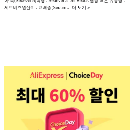
아 속(Sedeveria)학명 : Sedeveria ‘Jet Beads’별칭 혹은 유통명 :
제트비즈원산지 : 교배종(Sedum…
더 보기 »