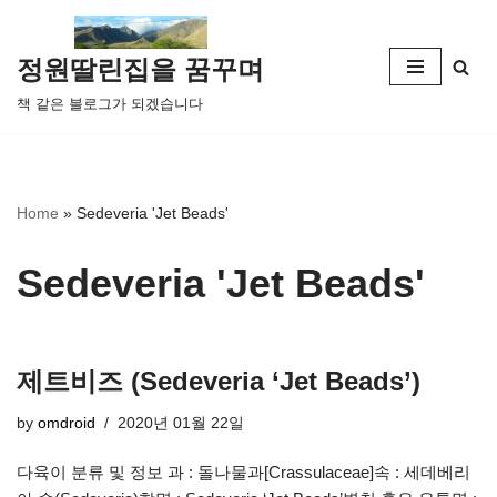
콘
정원딸린집을 꿈꾸며
텐
책 같은 블로그가 되겠습니다
츠
로
건
너
Home
»
Sedeveria 'Jet Beads'
뛰
기
Sedeveria 'Jet Beads'
제트비즈 (Sedeveria ‘Jet Beads’)
by
omdroid
2020년 01월 22일
다육이 분류 및 정보 과 : 돌나물과[Crassulaceae]속 : 세데베리