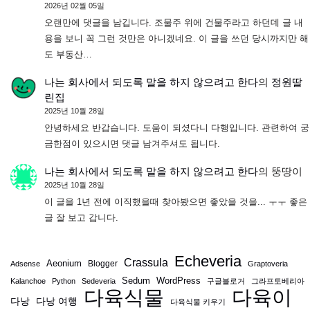
2026년 02월 05일
오랜만에 댓글을 남깁니다. 조물주 위에 건물주라고 하던데 글 내
용을 보니 꼭 그런 것만은 아니겠네요. 이 글을 쓰던 당시까지만 해
도 부동산…
나는 회사에서 되도록 말을 하지 않으려고 한다
의
정원딸
린집
2025년 10월 28일
안녕하세요 반갑습니다. 도움이 되셨다니 다행입니다. 관련하여 궁
금한점이 있으시면 댓글 남겨주셔도 됩니다.
나는 회사에서 되도록 말을 하지 않으려고 한다
의
뚱땅이
2025년 10월 28일
이 글을 1년 전에 이직했을때 찾아봤으면 좋았을 것을... ㅜㅜ 좋은
글 잘 보고 갑니다.
Echeveria
Crassula
Aeonium
Blogger
Adsense
Graptoveria
Sedum
WordPress
Kalanchoe
Python
Sedeveria
구글블로거
그라프토베리아
다육식물
다육이
다낭
다낭 여행
다육식물 키우기