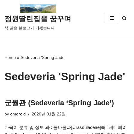
콘
정원딸린집을 꿈꾸며
텐
책 같은 블로그가 되겠습니다
츠
로
건
너
Home
»
Sedeveria 'Spring Jade'
뛰
기
Sedeveria 'Spring Jade'
군월관 (Sedeveria ‘Spring Jade’)
by
omdroid
2020년 01월 22일
다육이 분류 및 정보 과 : 돌나물과[Crassulaceae]속 : 세데베리