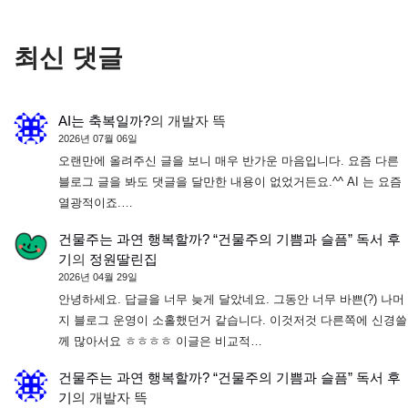
최신 댓글
AI는 축복일까?
의
개발자 뜩
2026년 07월 06일
오랜만에 올려주신 글을 보니 매우 반가운 마음입니다. 요즘 다른
블로그 글을 봐도 댓글을 달만한 내용이 없었거든요.^^ AI 는 요즘
열광적이죠.…
건물주는 과연 행복할까? “건물주의 기쁨과 슬픔” 독서 후
기
의
정원딸린집
2026년 04월 29일
안녕하세요. 답글을 너무 늦게 달았네요. 그동안 너무 바쁜(?) 나머
지 블로그 운영이 소홀했던거 같습니다. 이것저것 다른쪽에 신경쓸
께 많아서요 ㅎㅎㅎㅎ 이글은 비교적…
건물주는 과연 행복할까? “건물주의 기쁨과 슬픔” 독서 후
기
의
개발자 뜩