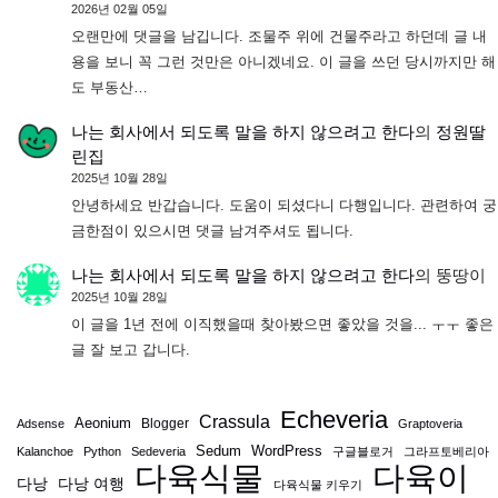
2026년 02월 05일
오랜만에 댓글을 남깁니다. 조물주 위에 건물주라고 하던데 글 내
용을 보니 꼭 그런 것만은 아니겠네요. 이 글을 쓰던 당시까지만 해
도 부동산…
나는 회사에서 되도록 말을 하지 않으려고 한다
의
정원딸
린집
2025년 10월 28일
안녕하세요 반갑습니다. 도움이 되셨다니 다행입니다. 관련하여 궁
금한점이 있으시면 댓글 남겨주셔도 됩니다.
나는 회사에서 되도록 말을 하지 않으려고 한다
의
뚱땅이
2025년 10월 28일
이 글을 1년 전에 이직했을때 찾아봤으면 좋았을 것을... ㅜㅜ 좋은
글 잘 보고 갑니다.
Echeveria
Crassula
Aeonium
Blogger
Adsense
Graptoveria
Sedum
WordPress
Kalanchoe
Python
Sedeveria
구글블로거
그라프토베리아
다육식물
다육이
다낭
다낭 여행
다육식물 키우기