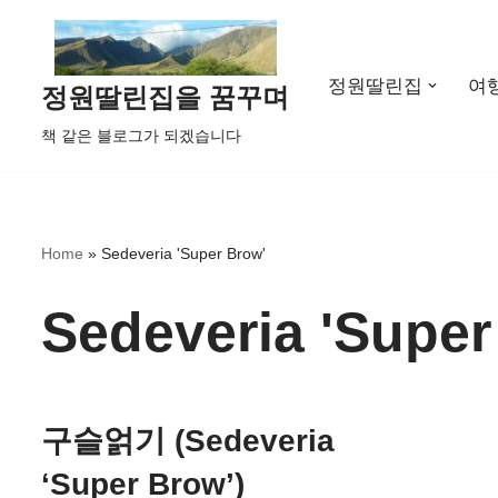
콘
정원딸린집
여
텐
정원딸린집을 꿈꾸며
츠
책 같은 블로그가 되겠습니다
로
건
너
뛰
Home
»
Sedeveria 'Super Brow'
기
Sedeveria 'Super
구슬얽기 (Sedeveria
‘Super Brow’)