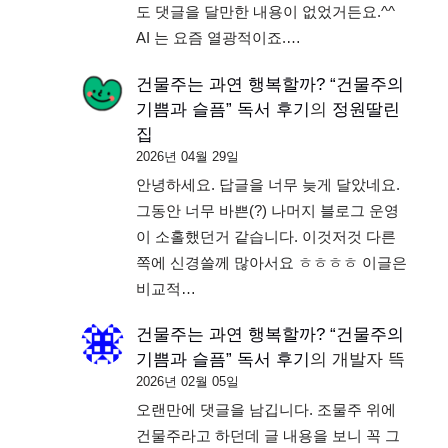
도 댓글을 달만한 내용이 없었거든요.^^
AI 는 요즘 열광적이죠.…
건물주는 과연 행복할까? “건물주의
기쁨과 슬픔” 독서 후기
의
정원딸린
집
2026년 04월 29일
안녕하세요. 답글을 너무 늦게 달았네요.
그동안 너무 바쁜(?) 나머지 블로그 운영
이 소홀했던거 같습니다. 이것저것 다른
쪽에 신경쓸께 많아서요 ㅎㅎㅎㅎ 이글은
비교적…
건물주는 과연 행복할까? “건물주의
기쁨과 슬픔” 독서 후기
의
개발자 뜩
2026년 02월 05일
오랜만에 댓글을 남깁니다. 조물주 위에
건물주라고 하던데 글 내용을 보니 꼭 그