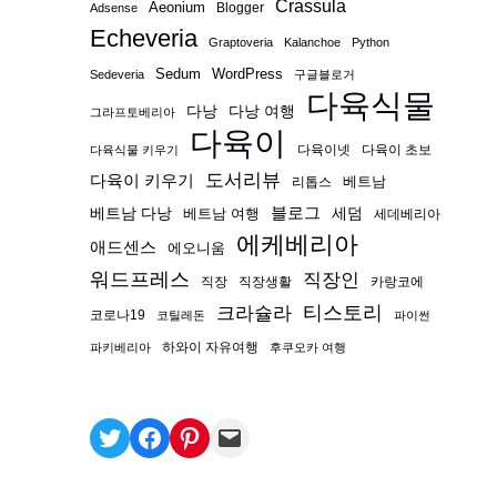
Crassula
Aeonium
Blogger
Adsense
Echeveria
Graptoveria
Kalanchoe
Python
Sedum
WordPress
Sedeveria
구글블로거
다육식물
다낭
다낭 여행
그라프토베리아
다육이
다육이넷
다육이 초보
다육식물 키우기
도서리뷰
다육이 키우기
베트남
리톱스
블로그
베트남 다낭
베트남 여행
세덤
세데베리아
에케베리아
애드센스
에오니움
워드프레스
직장인
직장
직장생활
카랑코에
티스토리
크라슐라
코로나19
코틸레돈
파이썬
하와이 자유여행
파키베리아
후쿠오카 여행