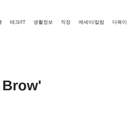
행
테크/IT
생활정보
직장
에세이/칼럼
다육이
 Brow'