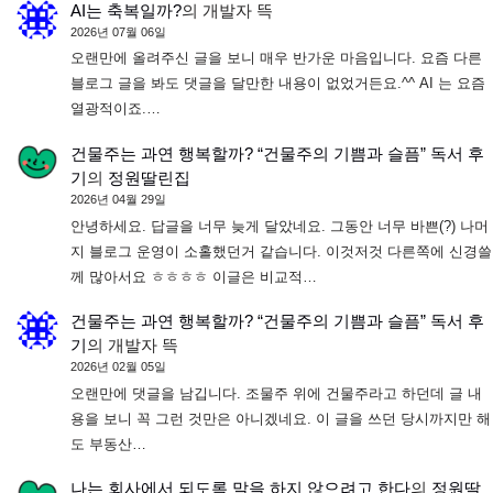
AI는 축복일까?
의
개발자 뜩
2026년 07월 06일
오랜만에 올려주신 글을 보니 매우 반가운 마음입니다. 요즘 다른
블로그 글을 봐도 댓글을 달만한 내용이 없었거든요.^^ AI 는 요즘
열광적이죠.…
건물주는 과연 행복할까? “건물주의 기쁨과 슬픔” 독서 후
기
의
정원딸린집
2026년 04월 29일
안녕하세요. 답글을 너무 늦게 달았네요. 그동안 너무 바쁜(?) 나머
지 블로그 운영이 소홀했던거 같습니다. 이것저것 다른쪽에 신경쓸
께 많아서요 ㅎㅎㅎㅎ 이글은 비교적…
건물주는 과연 행복할까? “건물주의 기쁨과 슬픔” 독서 후
기
의
개발자 뜩
2026년 02월 05일
오랜만에 댓글을 남깁니다. 조물주 위에 건물주라고 하던데 글 내
용을 보니 꼭 그런 것만은 아니겠네요. 이 글을 쓰던 당시까지만 해
도 부동산…
나는 회사에서 되도록 말을 하지 않으려고 한다
의
정원딸