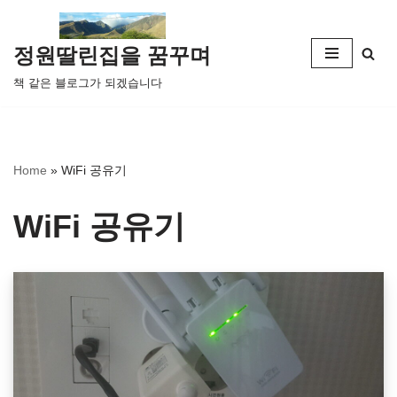
콘
정원딸린집을 꿈꾸며
텐
책 같은 블로그가 되겠습니다
츠
로
건
너
Home
»
WiFi 공유기
뛰
기
WiFi 공유기