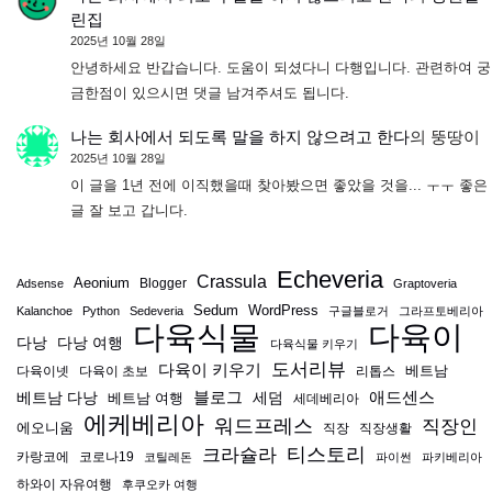
린집
2025년 10월 28일
안녕하세요 반갑습니다. 도움이 되셨다니 다행입니다. 관련하여 궁
금한점이 있으시면 댓글 남겨주셔도 됩니다.
나는 회사에서 되도록 말을 하지 않으려고 한다
의
뚱땅이
2025년 10월 28일
이 글을 1년 전에 이직했을때 찾아봤으면 좋았을 것을... ㅜㅜ 좋은
글 잘 보고 갑니다.
Echeveria
Crassula
Aeonium
Blogger
Adsense
Graptoveria
Sedum
WordPress
Kalanchoe
Python
Sedeveria
구글블로거
그라프토베리아
다육식물
다육이
다낭
다낭 여행
다육식물 키우기
도서리뷰
다육이 키우기
베트남
다육이넷
다육이 초보
리톱스
블로그
애드센스
베트남 다낭
베트남 여행
세덤
세데베리아
에케베리아
워드프레스
직장인
에오니움
직장
직장생활
티스토리
크라슐라
카랑코에
코로나19
코틸레돈
파이썬
파키베리아
하와이 자유여행
후쿠오카 여행