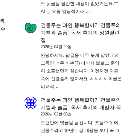
도 댓글을 달만한 내용이 없었거든요.^^
AI 는 요즘 열광적이죠.…
금액
건물주는 과연 행복할까? “건물주의
식수
기쁨과 슬픔” 독서 후기
의
정원딸린
집
2026년 04월 29일
안녕하세요. 답글을 너무 늦게 달았네요.
그동안 너무 바쁜(?) 나머지 블로그 운영
이 소홀했던거 같습니다. 이것저것 다른
쪽에 신경쓸께 많아서요 ㅎㅎㅎㅎ 이글은
비교적…
건물주는 과연 행복할까? “건물주의
기쁨과 슬픔” 독서 후기
의
개발자 뜩
2026년 02월 05일
오랜만에 댓글을 남깁니다. 조물주 위에
건물주라고 하던데 글 내용을 보니 꼭 그