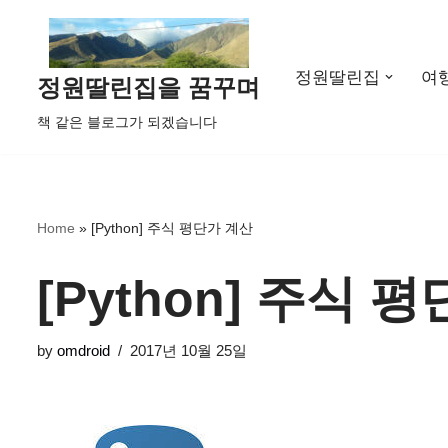
콘
정원딸린집
여
텐
정원딸린집을 꿈꾸며
츠
책 같은 블로그가 되겠습니다
로
건
너
뛰
Home
»
[Python] 주식 평단가 계산
기
[Python] 주식 
by
omdroid
2017년 10월 25일