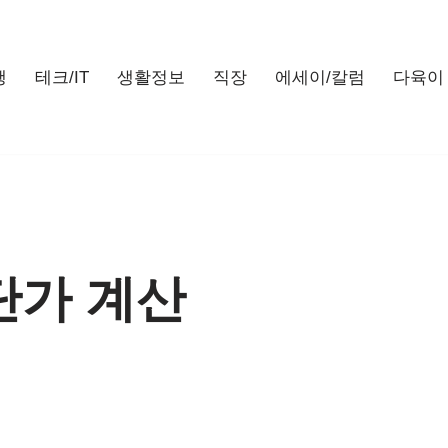
행
테크/IT
생활정보
직장
에세이/칼럼
다육이
평단가 계산