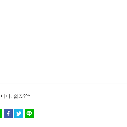
다. 쉽죠?^^