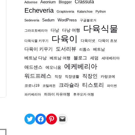
Crassula
Aeonium
Blogger
Adsense
Echeveria
Graptoveria
Kalanchoe
Python
Sedum
WordPress
Sedeveria
구글블로거
다육식물
다낭
다낭 여행
그라프토베리아
다육이
다육이넷
다육이 초보
다육식물 키우기
도서리뷰
다육이 키우기
베트남
리톱스
블로그
베트남 다낭
베트남 여행
세덤
세데베리아
에케베리아
애드센스
에오니움
워드프레스
직장인
직장
직장생활
카랑코에
티스토리
크라슐라
코로나19
코틸레돈
파이썬
하와이 자유여행
파키베리아
후쿠오카 여행