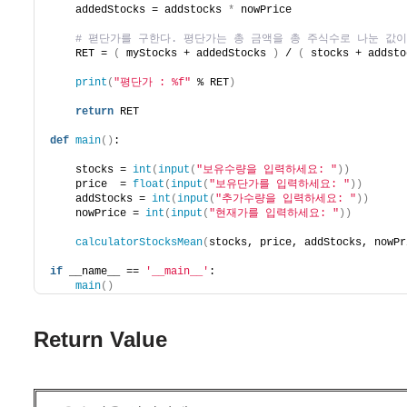
    addedStocks = addstocks 
*
 nowPrice
# 펻단가를 구한다. 평단가는 총 금액을 총 주식수로 나눈 값이
    RET = 
(
 myStocks + addedStocks 
)
 / 
(
 stocks + addsto
print
(
"평단가 : %f"
 % RET
)
return
 RET
def
main
()
:
    stocks = 
int
(
input
(
"보유수량을 입력하세요: "
))
    price  = 
float
(
input
(
"보유단가를 입력하세요: "
))
    addStocks = 
int
(
input
(
"추가수량을 입력하세요: "
))
    nowPrice = 
int
(
input
(
"현재가를 입력하세요: "
))
calculatorStocksMean
(
stocks, price, addStocks, nowPr
if
 __name__ == 
'__main__'
:
main
()
Return Value