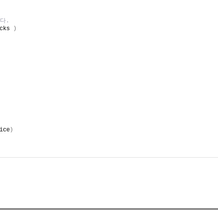
다.
cks 
)
ice
)