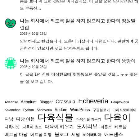
용을 보니 꼭 그런 것만은 아니겠네요. 이 글을 쓰던 당시까지만 해
도 부동산…
나는 회사에서 되도록 말을 하지 않으려고 한다
의
정원딸
린집
2025년 10월 28일
안녕하세요 반갑습니다. 도움이 되셨다니 다행입니다. 관련하여 궁
금한점이 있으시면 댓글 남겨주셔도 됩니다.
나는 회사에서 되도록 말을 하지 않으려고 한다
의
뚱땅이
2025년 10월 28일
이 글을 1년 전에 이직했을때 찾아봤으면 좋았을 것을... ㅜㅜ 좋은
글 잘 보고 갑니다.
Echeveria
Crassula
Aeonium
Blogger
Adsense
Graptoveria
Sedum
WordPress
Kalanchoe
Python
Sedeveria
구글블로거
그라프토베리아
다육식물
다육이
다낭
다낭 여행
다육식물 키우기
도서리뷰
다육이 키우기
베트남
다육이넷
다육이 초보
리톱스
블로그
애드센스
베트남 다낭
베트남 여행
세덤
세데베리아