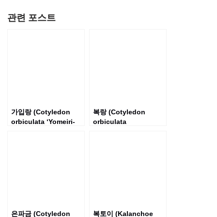
관련 포스트
가입랑 (Cotyledon
복랑 (Cotyledon
orbiculata ‘Yomeiri-
orbiculata
Musume’)
var.oophylla)
은파금 (Cotyledon
복토이 (Kalanchoe