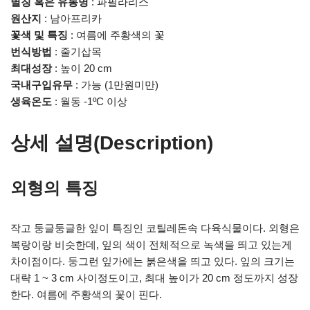
별칭 혹은 유통명
: 파필라리스
원산지
: 남아프리카
꽃색 및 특징
: 여름에 주황색의 꽃
번식방법
: 줄기삽목
최대성장
: 높이 20 cm
국내구입유무
: 가능 (1만원미만)
생육온도
: 월동 -1ºC 이상
상세 설명(Description)
외형의 특징
작고 둥글둥글한 잎이 특징인 코틸레돈속 다육식물이다. 외형은
복랑이랑 비슷한데, 잎의 색이 전체적으로 녹색을 띄고 있는게
차이점이다. 둥그런 잎가에는 붉은색을 띄고 있다. 잎의 크기는
대략 1 ~ 3 cm 사이정도이고, 최대 높이가 20 cm 정도까지 성장
한다. 여름에 주황색의 꽃이 핀다.