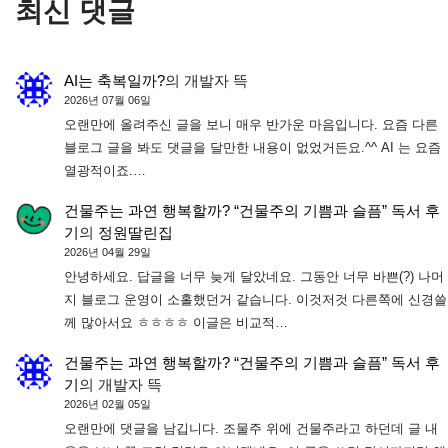
최신 댓글
AI는 축복일까?
의
개발자 뜩
2026년 07월 06일
오랜만에 올려주신 글을 보니 매우 반가운 마음입니다. 요즘 다른
블로그 글을 봐도 댓글을 달만한 내용이 없었거든요.^^ AI 는 요즘
열광적이죠.…
건물주는 과연 행복할까? “건물주의 기쁨과 슬픔” 독서 후
기
의
정원딸린집
2026년 04월 29일
안녕하세요. 답글을 너무 늦게 달았네요. 그동안 너무 바쁜(?) 나머
지 블로그 운영이 소홀했던거 같습니다. 이것저것 다른쪽에 신경쓸
께 많아서요 ㅎㅎㅎㅎ 이글은 비교적…
건물주는 과연 행복할까? “건물주의 기쁨과 슬픔” 독서 후
기
의
개발자 뜩
2026년 02월 05일
오랜만에 댓글을 남깁니다. 조물주 위에 건물주라고 하던데 글 내