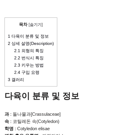
목차
[
숨기기
]
1
다육이 분류 및 정보
2
상세 설명(Description)
2.1
외형의 특징
2.2
번식시 특징
2.3
키우는 방법
2.4
구입 요령
3
갤러리
다육이 분류 및 정보
과
: 돌나물과[Crassulaceae]
속
: 코틸레돈 속(Cotyledon)
학명
: Cotyledon elisae