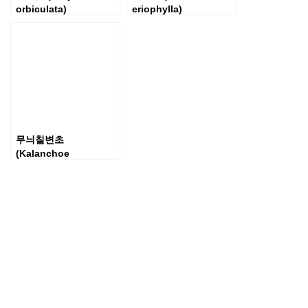
orbiculata)
eriophylla)
무늬칠변초
(Kalanchoe
fedtschenkoi f.
variegata)