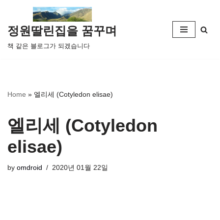
콘
정원딸린집을 꿈꾸며
텐
책 같은 블로그가 되겠습니다
츠
로
건
너
Home
»
엘리세 (Cotyledon elisae)
뛰
기
엘리세 (Cotyledon
elisae)
by
omdroid
2020년 01월 22일