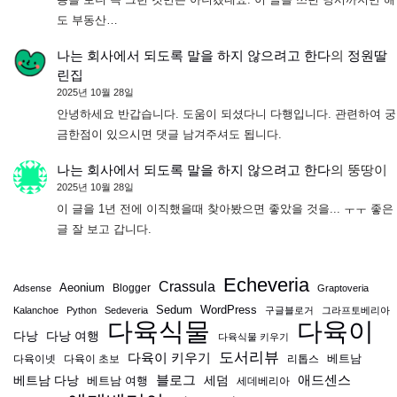
도 부동산…
나는 회사에서 되도록 말을 하지 않으려고 한다
의
정원딸
린집
2025년 10월 28일
안녕하세요 반갑습니다. 도움이 되셨다니 다행입니다. 관련하여 궁
금한점이 있으시면 댓글 남겨주셔도 됩니다.
나는 회사에서 되도록 말을 하지 않으려고 한다
의
뚱땅이
2025년 10월 28일
이 글을 1년 전에 이직했을때 찾아봤으면 좋았을 것을... ㅜㅜ 좋은
글 잘 보고 갑니다.
Echeveria
Crassula
Aeonium
Blogger
Adsense
Graptoveria
Sedum
WordPress
Kalanchoe
Python
Sedeveria
구글블로거
그라프토베리아
다육식물
다육이
다낭
다낭 여행
다육식물 키우기
도서리뷰
다육이 키우기
베트남
다육이넷
다육이 초보
리톱스
블로그
애드센스
베트남 다낭
베트남 여행
세덤
세데베리아