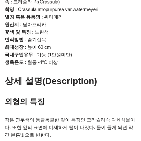
속
: 크라슐라 속(Crassula)
학명
: Crassula atropurpurea var.watermeyeri
별칭 혹은 유통명
: 워터메리
원산지
: 남아프리카
꽃색 및 특징
: 노란색
번식방법
: 줄기삽목
최대성장
: 높이 60 cm
국내구입유무
: 가능 (1만원미만)
생육온도
: 월동 -4ºC 이상
상세 설명(Description)
외형의 특징
작은 연두색의 동글동글한 잎이 특징인 크라슐라속 다육식물이
다. 또한 잎의 표면에 미세하게 털이 나있다. 물이 들게 되면 약
간 분홍빛으로 변한다.