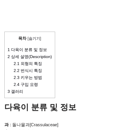
목차
[
숨기기
]
1
다육이 분류 및 정보
2
상세 설명(Description)
2.1
외형의 특징
2.2
번식시 특징
2.3
키우는 방법
2.4
구입 요령
3
갤러리
다육이 분류 및 정보
과
: 돌나물과[Crassulaceae]