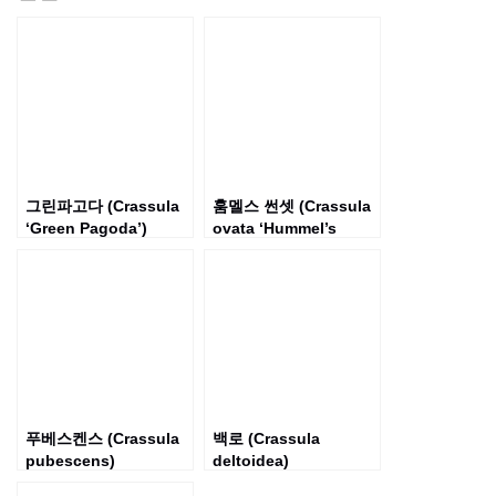
그린파고다 (Crassula
훔멜스 썬셋 (Crassula
‘Green Pagoda’)
ovata ‘Hummel’s
Sunset’)
푸베스켄스 (Crassula
백로 (Crassula
pubescens)
deltoidea)