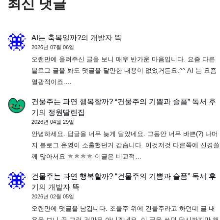
최신 댓글
AI는 축복일까?
의
개발자 뜩
2026년 07월 06일
오랜만에 올려주신 글을 보니 매우 반가운 마음입니다. 요즘 다른
블로그 글을 봐도 댓글을 달만한 내용이 없었거든요.^^ AI 는 요즘
열광적이죠.…
건물주는 과연 행복할까? “건물주의 기쁨과 슬픔” 독서 후
기
의
정원딸린집
2026년 04월 29일
안녕하세요. 답글을 너무 늦게 달았네요. 그동안 너무 바쁜(?) 나머
지 블로그 운영이 소홀했던거 같습니다. 이것저것 다른쪽에 신경쓸
께 많아서요 ㅎㅎㅎㅎ 이글은 비교적…
건물주는 과연 행복할까? “건물주의 기쁨과 슬픔” 독서 후
기
의
개발자 뜩
2026년 02월 05일
오랜만에 댓글을 남깁니다. 조물주 위에 건물주라고 하던데 글 내
용을 보니 꼭 그런 것만은 아니겠네요. 이 글을 쓰던 당시까지만 해