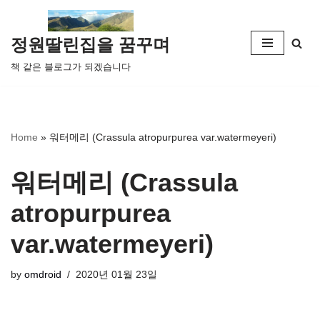
콘
정원딸린집을 꿈꾸며
텐
책 같은 블로그가 되겠습니다
츠
로
건
너
Home
»
워터메리 (Crassula atropurpurea var.watermeyeri)
뛰
기
워터메리 (Crassula
atropurpurea
var.watermeyeri)
by
omdroid
2020년 01월 23일