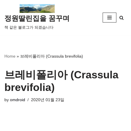
콘
정원딸린집을 꿈꾸며
텐
책 같은 블로그가 되겠습니다
츠
로
건
너
Home
»
브레비폴리아 (Crassula brevifolia)
뛰
기
브레비폴리아 (Crassula
brevifolia)
by
omdroid
2020년 01월 23일