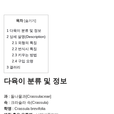
목차
[
숨기기
]
1
다육이 분류 및 정보
2
상세 설명(Description)
2.1
외형의 특징
2.2
번식시 특징
2.3
키우는 방법
2.4
구입 요령
3
갤러리
다육이 분류 및 정보
과
: 돌나물과[Crassulaceae]
속
: 크라슐라 속(Crassula)
학명
: Crassula brevifolia