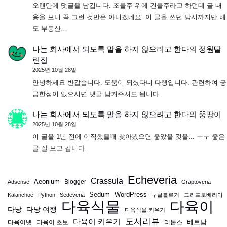
오랜만에 댓글을 남깁니다. 조물주 위에 건물주라고 하던데 글 내
용을 보니 꼭 그런 것만은 아니겠네요. 이 글을 쓰던 당시까지만 해
도 부동산…
나는 회사에서 되도록 말을 하지 않으려고 한다
의
정원딸
린집
2025년 10월 28일
안녕하세요 반갑습니다. 도움이 되셨다니 다행입니다. 관련하여 궁
금한점이 있으시면 댓글 남겨주셔도 됩니다.
나는 회사에서 되도록 말을 하지 않으려고 한다
의
뚱땅이
2025년 10월 28일
이 글을 1년 전에 이직했을때 찾아봤으면 좋았을 것을... ㅜㅜ 좋은
글 잘 보고 갑니다.
Echeveria
Crassula
Aeonium
Blogger
Adsense
Graptoveria
Sedum
WordPress
Kalanchoe
Python
Sedeveria
구글블로거
그라프토베리아
다육식물
다육이
다낭
다낭 여행
다육식물 키우기
도서리뷰
다육이 키우기
베트남
다육이넷
다육이 초보
리톱스