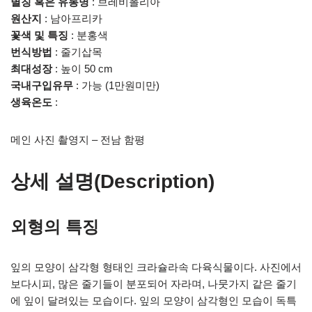
별칭 혹은 유통명
: 브레비폴리아
원산지
: 남아프리카
꽃색 및 특징
: 분홍색
번식방법
: 줄기삽목
최대성장
: 높이 50 cm
국내구입유무
: 가능 (1만원미만)
생육온도
:
메인 사진 촬영지 – 전남 함평
상세 설명(Description)
외형의 특징
잎의 모양이 삼각형 형태인 크라슐라속 다육식물이다. 사진에서
보다시피, 많은 줄기들이 분포되어 자라며, 나뭇가지 같은 줄기
에 잎이 달려있는 모습이다. 잎의 모양이 삼각형인 모습이 독특