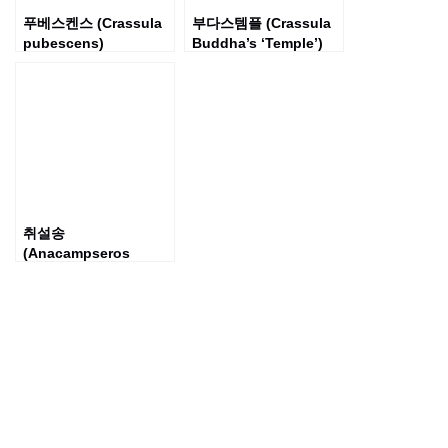
푸베스켄스 (Crassula
부다스템플 (Crassula
pubescens)
Buddha’s ‘Temple’)
취설송
(Anacampseros
rufescens)