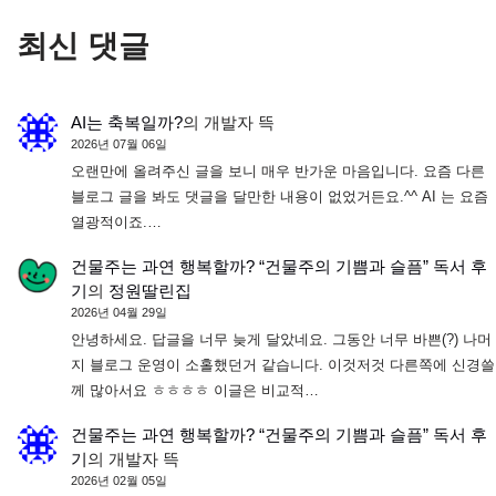
최신 댓글
AI는 축복일까?
의
개발자 뜩
2026년 07월 06일
오랜만에 올려주신 글을 보니 매우 반가운 마음입니다. 요즘 다른
블로그 글을 봐도 댓글을 달만한 내용이 없었거든요.^^ AI 는 요즘
열광적이죠.…
건물주는 과연 행복할까? “건물주의 기쁨과 슬픔” 독서 후
기
의
정원딸린집
2026년 04월 29일
안녕하세요. 답글을 너무 늦게 달았네요. 그동안 너무 바쁜(?) 나머
지 블로그 운영이 소홀했던거 같습니다. 이것저것 다른쪽에 신경쓸
께 많아서요 ㅎㅎㅎㅎ 이글은 비교적…
건물주는 과연 행복할까? “건물주의 기쁨과 슬픔” 독서 후
기
의
개발자 뜩
2026년 02월 05일