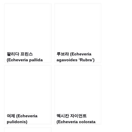
팔리다 프린스
루브라 (Echeveria
(Echeveria pallida
agavoides ‘Rubra’)
‘Prince’)
여제 (Echeveria
멕시칸 자이언트
pulidonis)
(Echeveria colorata
‘Mexican giant’)