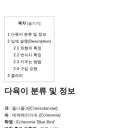
목차
[
숨기기
]
1
다육이 분류 및 정보
2
상세 설명(Description)
2.1
외형의 특징
2.2
번식시 특징
2.3
키우는 방법
2.4
구입 요령
3
갤러리
다육이 분류 및 정보
과
: 돌나물과[Crassulaceae]
속
: 에케베리아속 (Echeveria)
학명
: Echeveria ‘Blue Bird’