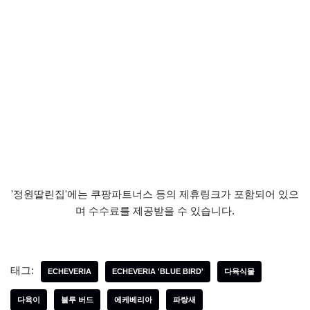
'정원딸린집'에는 쿠팡파트너스 등의 제휴링크가 포함되어 있으
며 수수료를 제공받을 수 있습니다.
태그:
ECHEVERIA
ECHEVERIA 'BLUE BIRD'
다육식물
다육이
블루 버드
에케베리아
파랑새