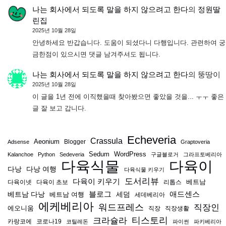
나는 회사에서 되도록 말을 하지 않으려고 한다
의
정원딸
린집
2025년 10월 28일
안녕하세요 반갑습니다. 도움이 되셨다니 다행입니다. 관련하여 궁
금한점이 있으시면 댓글 남겨주셔도 됩니다.
나는 회사에서 되도록 말을 하지 않으려고 한다
의
뚱땅이
2025년 10월 28일
이 글을 1년 전에 이직했을때 찾아봤으면 좋았을 것을... ㅜㅜ 좋은
글 잘 보고 갑니다.
Echeveria
Crassula
Aeonium
Blogger
Adsense
Graptoveria
Sedum
WordPress
Kalanchoe
Python
Sedeveria
구글블로거
그라프토베리아
다육식물
다육이
다낭
다낭 여행
다육식물 키우기
도서리뷰
다육이 키우기
베트남
다육이넷
다육이 초보
리톱스
블로그
애드센스
베트남 다낭
베트남 여행
세덤
세데베리아
에케베리아
워드프레스
직장인
에오니움
직장
직장생활
티스토리
크라슐라
카랑코에
코로나19
코틸레돈
파이썬
파키베리아