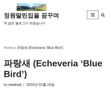
콘
정원딸린집을 꿈꾸며
텐
책 같은 블로그가 되겠습니다
츠
로
건
너
Home
»
파랑새 (Echeveria ‘Blue Bird’)
뛰
기
파랑새 (Echeveria ‘Blue
Bird’)
by
omdroid
2020년 01월 24일