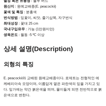
별칭 혹은 유통명
: 블루 버드
원산지
: 원예교배종(E. peacockii)
꽃색 및 특징
: 분홍색
번식방법
: 잎꽃이, 씨앗, 줄기삽목, 자구번식
최대성장
: 꽃대 25 cm
국내구입유무
: 가능 (1만원미만)
생육온도
: 월동 -5 ºC 이상
상세 설명(Description)
외형의 특징
E. peacockii와 교배된 원예교배종이다. 로제트는 전형적인 에
케베리아속 모양이며, 이름답게 옅은 파란색의 잎을 가지고 있
다. 잎가에는 약간 붉은색을 띄며, 물이들게 되면 전반적으로 붉
은색으로 변한다.