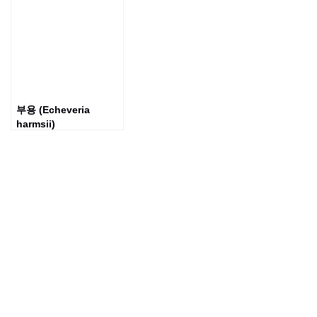
부용 (Echeveria
harmsii)