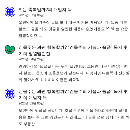
AI는 축복일까?
의
개발자 뜩
2026년 07월 06일
오랜만에 올려주신 글을 보니 매우 반가운 마음입니다. 요즘 다른
블로그 글을 봐도 댓글을 달만한 내용이 없었거든요.^^ AI 는 요즘
열광적이죠.…
건물주는 과연 행복할까? “건물주의 기쁨과 슬픔” 독서 후
기
의
정원딸린집
2026년 04월 29일
안녕하세요. 답글을 너무 늦게 달았네요. 그동안 너무 바쁜(?) 나머
지 블로그 운영이 소홀했던거 같습니다. 이것저것 다른쪽에 신경쓸
께 많아서요 ㅎㅎㅎㅎ 이글은 비교적…
건물주는 과연 행복할까? “건물주의 기쁨과 슬픔” 독서 후
기
의
개발자 뜩
2026년 02월 05일
오랜만에 댓글을 남깁니다. 조물주 위에 건물주라고 하던데 글 내
용을 보니 꼭 그런 것만은 아니겠네요. 이 글을 쓰던 당시까지만 해
도 부동산…