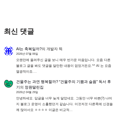
최신 댓글
AI는 축복일까?
의
개발자 뜩
2026년 07월 06일
오랜만에 올려주신 글을 보니 매우 반가운 마음입니다. 요즘 다른
블로그 글을 봐도 댓글을 달만한 내용이 없었거든요.^^ AI 는 요즘
열광적이죠.…
건물주는 과연 행복할까? “건물주의 기쁨과 슬픔” 독서 후
기
의
정원딸린집
2026년 04월 29일
안녕하세요. 답글을 너무 늦게 달았네요. 그동안 너무 바쁜(?) 나머
지 블로그 운영이 소홀했던거 같습니다. 이것저것 다른쪽에 신경쓸
께 많아서요 ㅎㅎㅎㅎ 이글은 비교적…