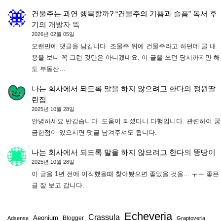
건물주는 과연 행복할까? “건물주의 기쁨과 슬픔” 독서 후
기
의
개발자 뜩
2026년 02월 05일
오랜만에 댓글을 남깁니다. 조물주 위에 건물주라고 하던데 글 내
용을 보니 꼭 그런 것만은 아니겠네요. 이 글을 쓰던 당시까지만 해
도 부동산…
나는 회사에서 되도록 말을 하지 않으려고 한다
의
정원딸
린집
2025년 10월 28일
안녕하세요 반갑습니다. 도움이 되셨다니 다행입니다. 관련하여 궁
금한점이 있으시면 댓글 남겨주셔도 됩니다.
나는 회사에서 되도록 말을 하지 않으려고 한다
의
뚱땅이
2025년 10월 28일
이 글을 1년 전에 이직했을때 찾아봤으면 좋았을 것을... ㅜㅜ 좋은
글 잘 보고 갑니다.
Echeveria
Crassula
Aeonium
Blogger
Adsense
Graptoveria