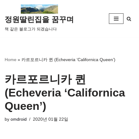
콘
정원딸린집을 꿈꾸며
텐
책 같은 블로그가 되겠습니다
츠
로
건
너
Home
»
카르포르니카 퀸 (Echeveria ‘Californica Queen’)
뛰
기
카르포르니카 퀸
(Echeveria ‘Californica
Queen’)
by
omdroid
2020년 01월 22일