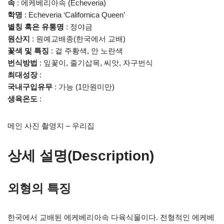
속
: 에케베리아속 (Echeveria)
학명
: Echeveria ‘Californica Queen’
별칭 혹은 유통명
: 정야금
원산지
: 원예교배종(한국에서 교배)
꽃색 및 특징
: 겉 주황색, 안 노란색
번식방법
: 잎꽃이, 줄기삽목, 씨앗, 자구번식
최대성장
:
국내구입유무
: 가능 (1만원미만)
생육온도
:
메인 사진 촬영지 – 우리집
상세 설명(Description)
외형의 특징
한국에서 교배된 에케베리아속 다육식물이다. 전형적인 에케베