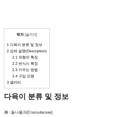
목차
[
숨기기
]
1
다육이 분류 및 정보
2
상세 설명(Description)
2.1
외형의 특징
2.2
번식시 특징
2.3
키우는 방법
2.4
구입 요령
3
갤러리
다육이 분류 및 정보
과
: 돌나물과[Crassulaceae]