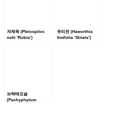
자제옥 (Pleiospilos
유리전 (Haworthia
nelii ‘Rubra’)
limifolia ‘Striata’)
브락테오슘
(Pachyphytum
bracteosum)