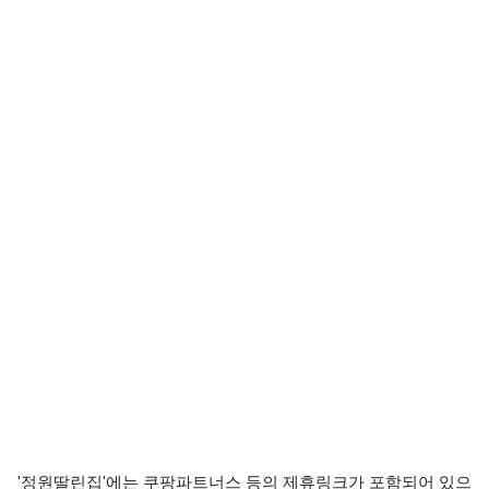
'정원딸린집'에는 쿠팡파트너스 등의 제휴링크가 포함되어 있으