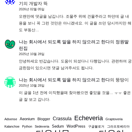
기
의
개발자 뜩
2026년 02월 05일
오랜만에 댓글을 남깁니다. 조물주 위에 건물주라고 하던데 글 내
용을 보니 꼭 그런 것만은 아니겠네요. 이 글을 쓰던 당시까지만 해
도 부동산…
나는 회사에서 되도록 말을 하지 않으려고 한다
의
정원딸
린집
2025년 10월 28일
안녕하세요 반갑습니다. 도움이 되셨다니 다행입니다. 관련하여 궁
금한점이 있으시면 댓글 남겨주셔도 됩니다.
나는 회사에서 되도록 말을 하지 않으려고 한다
의
뚱땅이
2025년 10월 28일
이 글을 1년 전에 이직했을때 찾아봤으면 좋았을 것을... ㅜㅜ 좋은
글 잘 보고 갑니다.
Echeveria
Crassula
Aeonium
Blogger
Adsense
Graptoveria
Sedum
WordPress
Kalanchoe
Python
Sedeveria
구글블로거
그라프토베리아