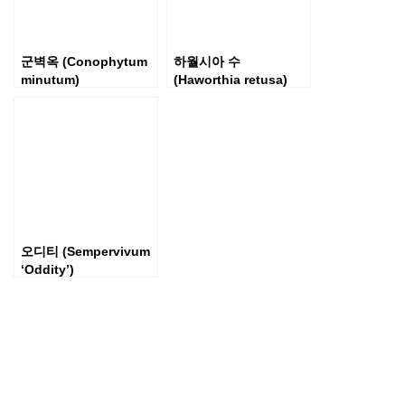
군벽옥 (Conophytum
하월시아 수
minutum)
(Haworthia retusa)
오디티 (Sempervivum
‘Oddity’)