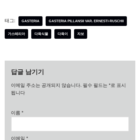
태그:
GASTERIA
GASTERIA PILLANSII VAR. ERNESTI-RUSCHII
가스테리아
다육식물
다육이
자보
답글 남기기
이메일 주소는 공개되지 않습니다.
필수 필드는
*
로 표시
됩니다
이름
*
이메일
*