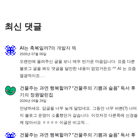
최신 댓글
AI는 축복일까?
의
개발자 뜩
2026년 07월 06일
오랜만에 올려주신 글을 보니 매우 반가운 마음입니다. 요즘 다른
블로그 글을 봐도 댓글을 달만한 내용이 없었거든요.^^ AI 는 요즘
열광적이죠.…
건물주는 과연 행복할까? “건물주의 기쁨과 슬픔” 독서 후
기
의
정원딸린집
2026년 04월 29일
안녕하세요. 답글을 너무 늦게 달았네요. 그동안 너무 바쁜(?) 나머
지 블로그 운영이 소홀했던거 같습니다. 이것저것 다른쪽에 신경쓸
께 많아서요 ㅎㅎㅎㅎ 이글은 비교적…
건물주는 과연 행복할까? “건물주의 기쁨과 슬픔” 독서 후