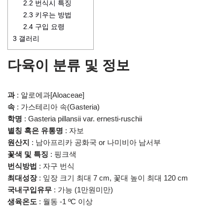
2.2
번식시 특징
2.3
키우는 방법
2.4
구입 요령
3
갤러리
다육이 분류 및 정보
과
: 알로에과[Aloaceae]
속
: 가스테리아 속(Gasteria)
학명
: Gasteria pillansii var. ernesti-ruschii
별칭 혹은 유통명
: 자보
원산지
: 남아프리카 공화국 or 나미비아 남서부
꽃색 및 특징
: 핑크색
번식방법
: 자구 번식
최대성장
: 잎장 크기 최대 7 cm, 꽃대 높이 최대 120 cm
국내구입유무
: 가능 (1만원미만)
생육온도
: 월동 -1 ºC 이상