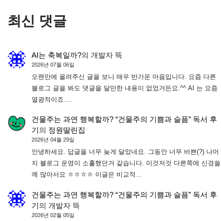
최신 댓글
AI는 축복일까?
의
개발자 뜩
2026년 07월 06일
오랜만에 올려주신 글을 보니 매우 반가운 마음입니다. 요즘 다른
블로그 글을 봐도 댓글을 달만한 내용이 없었거든요.^^ AI 는 요즘
열광적이죠.…
건물주는 과연 행복할까? “건물주의 기쁨과 슬픔” 독서 후
기
의
정원딸린집
2026년 04월 29일
안녕하세요. 답글을 너무 늦게 달았네요. 그동안 너무 바쁜(?) 나머
지 블로그 운영이 소홀했던거 같습니다. 이것저것 다른쪽에 신경쓸
께 많아서요 ㅎㅎㅎㅎ 이글은 비교적…
건물주는 과연 행복할까? “건물주의 기쁨과 슬픔” 독서 후
기
의
개발자 뜩
2026년 02월 05일