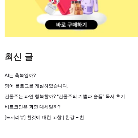
최신 글
AI는 축복일까?
영어 블로그를 개설하였습니다.
건물주는 과연 행복할까? “건물주의 기쁨과 슬픔” 독서 후기
비트코인은 과연 대세일까?
[도서리뷰] 흰것에 대한 고찰 | 한강 – 흰