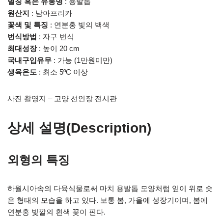
별칭 혹은 유통명
: 용발톱
원산지
: 남아프리카
꽃색 및 특징
: 연분홍 빛의 백색
번식방법
: 자구 번식
최대성장
: 높이 20 cm
국내구입유무
: 가능 (1만원미만)
생육온도
: 최소 5ºC 이상
사진 촬영지 – 고양 선인장 전시관
상세 설명(Description)
외형의 특징
하월시아속의 다육식물로써 마치 용발톱 모양처럼 잎이 위로 솟
은 형태의 모습을 하고 있다. 보통 봄, 가을에 성장기이며, 봄에
연분홍 빛깔의 흰색 꽃이 핀다.