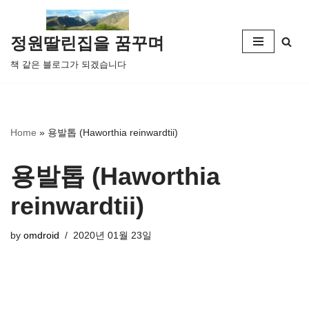
콘
정원딸린집을 꿈꾸며
텐
책 같은 블로그가 되겠습니다
츠
로
건
너
Home
»
용발톱 (Haworthia reinwardtii)
뛰
기
용발톱 (Haworthia
reinwardtii)
by
omdroid
2020년 01월 23일