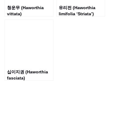
청운무 (Haworthia
유리전 (Haworthia
vittata)
limifolia ‘Striata’)
십이지권 (Haworthia
fasciata)