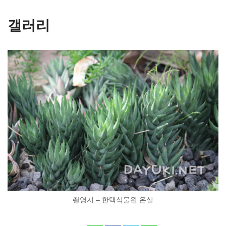
갤러리
촬영지 – 한택식물원 온실