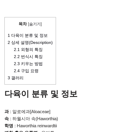
목차
[
숨기기
]
1
다육이 분류 및 정보
2
상세 설명(Description)
2.1
외형의 특징
2.2
번식시 특징
2.3
키우는 방법
2.4
구입 요령
3
갤러리
다육이 분류 및 정보
과
: 알로에과[Aloaceae]
속
: 하월시아 속(Haworthia)
학명
: Haworthia reinwardtii