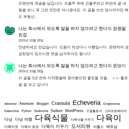
오랜만에 댓글을 남깁니다. 조물주 위에 건물주라고 하던데 글 내
용을 보니 꼭 그런 것만은 아니겠네요. 이 글을 쓰던 당시까지만 해
도 부동산…
나는 회사에서 되도록 말을 하지 않으려고 한다
의
정원딸
린집
2025년 10월 28일
안녕하세요 반갑습니다. 도움이 되셨다니 다행입니다. 관련하여 궁
금한점이 있으시면 댓글 남겨주셔도 됩니다.
나는 회사에서 되도록 말을 하지 않으려고 한다
의
뚱땅이
2025년 10월 28일
이 글을 1년 전에 이직했을때 찾아봤으면 좋았을 것을... ㅜㅜ 좋은
글 잘 보고 갑니다.
Echeveria
Crassula
Aeonium
Blogger
Adsense
Graptoveria
Sedum
WordPress
Kalanchoe
Python
Sedeveria
구글블로거
그라프토베리아
다육식물
다육이
다낭
다낭 여행
다육식물 키우기
도서리뷰
다육이 키우기
베트남
다육이넷
다육이 초보
리톱스