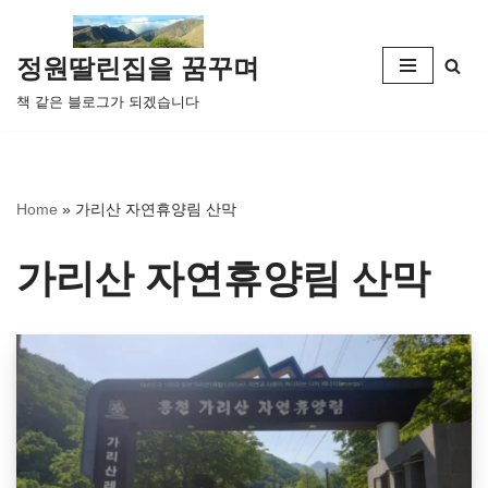
콘
정원딸린집을 꿈꾸며
텐
책 같은 블로그가 되겠습니다
츠
로
건
너
Home
»
가리산 자연휴양림 산막
뛰
기
가리산 자연휴양림 산막