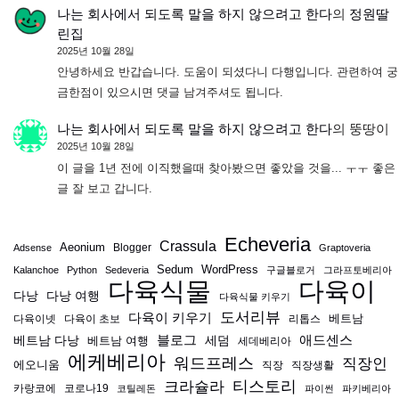
나는 회사에서 되도록 말을 하지 않으려고 한다
의
정원딸
린집
2025년 10월 28일
안녕하세요 반갑습니다. 도움이 되셨다니 다행입니다. 관련하여 궁
금한점이 있으시면 댓글 남겨주셔도 됩니다.
나는 회사에서 되도록 말을 하지 않으려고 한다
의
뚱땅이
2025년 10월 28일
이 글을 1년 전에 이직했을때 찾아봤으면 좋았을 것을... ㅜㅜ 좋은
글 잘 보고 갑니다.
Echeveria
Crassula
Aeonium
Blogger
Adsense
Graptoveria
Sedum
WordPress
Kalanchoe
Python
Sedeveria
구글블로거
그라프토베리아
다육식물
다육이
다낭
다낭 여행
다육식물 키우기
도서리뷰
다육이 키우기
베트남
다육이넷
다육이 초보
리톱스
블로그
애드센스
베트남 다낭
베트남 여행
세덤
세데베리아
에케베리아
워드프레스
직장인
에오니움
직장
직장생활
티스토리
크라슐라
카랑코에
코로나19
코틸레돈
파이썬
파키베리아