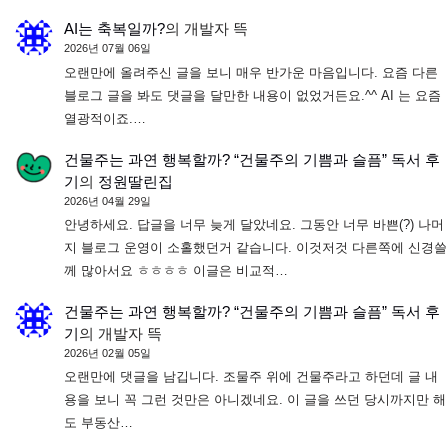
AI는 축복일까?
의
개발자 뜩
2026년 07월 06일
오랜만에 올려주신 글을 보니 매우 반가운 마음입니다. 요즘 다른
블로그 글을 봐도 댓글을 달만한 내용이 없었거든요.^^ AI 는 요즘
열광적이죠.…
건물주는 과연 행복할까? “건물주의 기쁨과 슬픔” 독서 후
기
의
정원딸린집
2026년 04월 29일
안녕하세요. 답글을 너무 늦게 달았네요. 그동안 너무 바쁜(?) 나머
지 블로그 운영이 소홀했던거 같습니다. 이것저것 다른쪽에 신경쓸
께 많아서요 ㅎㅎㅎㅎ 이글은 비교적…
건물주는 과연 행복할까? “건물주의 기쁨과 슬픔” 독서 후
기
의
개발자 뜩
2026년 02월 05일
오랜만에 댓글을 남깁니다. 조물주 위에 건물주라고 하던데 글 내
용을 보니 꼭 그런 것만은 아니겠네요. 이 글을 쓰던 당시까지만 해
도 부동산…