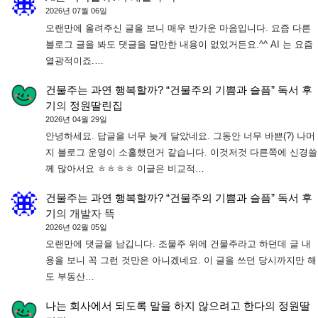
2026년 07월 06일
오랜만에 올려주신 글을 보니 매우 반가운 마음입니다. 요즘 다른
블로그 글을 봐도 댓글을 달만한 내용이 없었거든요.^^ AI 는 요즘
열광적이죠.…
건물주는 과연 행복할까? “건물주의 기쁨과 슬픔” 독서 후
기
의
정원딸린집
2026년 04월 29일
안녕하세요. 답글을 너무 늦게 달았네요. 그동안 너무 바쁜(?) 나머
지 블로그 운영이 소홀했던거 같습니다. 이것저것 다른쪽에 신경쓸
께 많아서요 ㅎㅎㅎㅎ 이글은 비교적…
건물주는 과연 행복할까? “건물주의 기쁨과 슬픔” 독서 후
기
의
개발자 뜩
2026년 02월 05일
오랜만에 댓글을 남깁니다. 조물주 위에 건물주라고 하던데 글 내
용을 보니 꼭 그런 것만은 아니겠네요. 이 글을 쓰던 당시까지만 해
도 부동산…
나는 회사에서 되도록 말을 하지 않으려고 한다
의
정원딸