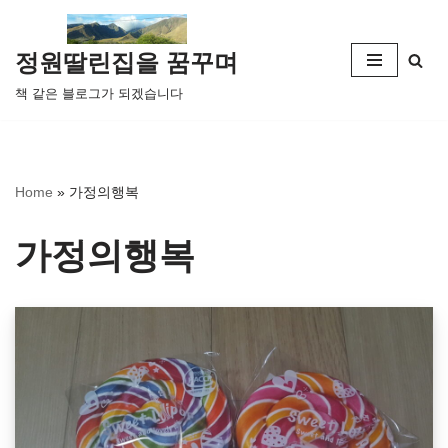
콘
정원딸린집을 꿈꾸며
텐
책 같은 블로그가 되겠습니다
츠
로
건
너
Home
»
가정의행복
뛰
기
가정의행복