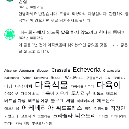
린집
2025년 10월 28일
안녕하세요 반갑습니다. 도움이 되셨다니 다행입니다. 관련하여 궁
금한점이 있으시면 댓글 남겨주셔도 됩니다.
나는 회사에서 되도록 말을 하지 않으려고 한다
의
뚱땅이
2025년 10월 28일
이 글을 1년 전에 이직했을때 찾아봤으면 좋았을 것을... ㅜㅜ 좋은
글 잘 보고 갑니다.
Echeveria
Crassula
Aeonium
Blogger
Adsense
Graptoveria
Sedum
WordPress
Kalanchoe
Python
Sedeveria
구글블로거
그라프토베리아
다육식물
다육이
다낭
다낭 여행
다육식물 키우기
도서리뷰
다육이 키우기
베트남
다육이넷
다육이 초보
리톱스
블로그
애드센스
베트남 다낭
베트남 여행
세덤
세데베리아
에케베리아
워드프레스
직장인
에오니움
직장
직장생활
티스토리
크라슐라
카랑코에
코로나19
코틸레돈
파이썬
파키베리아
하와이 자유여행
후쿠오카 여행