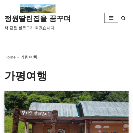
콘
정원딸린집을 꿈꾸며
텐
책 같은 블로그가 되겠습니다
츠
로
건
너
Home
»
가평여행
뛰
기
가평여행