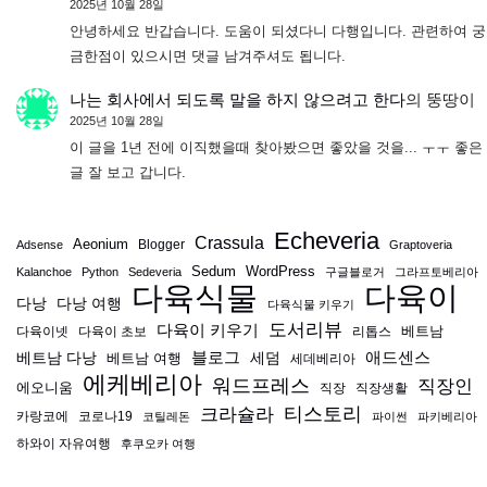
2025년 10월 28일
안녕하세요 반갑습니다. 도움이 되셨다니 다행입니다. 관련하여 궁
금한점이 있으시면 댓글 남겨주셔도 됩니다.
나는 회사에서 되도록 말을 하지 않으려고 한다
의
뚱땅이
2025년 10월 28일
이 글을 1년 전에 이직했을때 찾아봤으면 좋았을 것을... ㅜㅜ 좋은
글 잘 보고 갑니다.
Echeveria
Crassula
Aeonium
Blogger
Adsense
Graptoveria
Sedum
WordPress
Kalanchoe
Python
Sedeveria
구글블로거
그라프토베리아
다육식물
다육이
다낭
다낭 여행
다육식물 키우기
도서리뷰
다육이 키우기
베트남
다육이넷
다육이 초보
리톱스
블로그
애드센스
베트남 다낭
베트남 여행
세덤
세데베리아
에케베리아
워드프레스
직장인
에오니움
직장
직장생활
티스토리
크라슐라
카랑코에
코로나19
코틸레돈
파이썬
파키베리아
하와이 자유여행
후쿠오카 여행