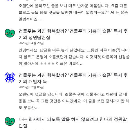
오랜만에 올려주신 글을 보니 매우 반가운 마음입니다. 요즘 다른
블로그 글을 봐도 댓글을 달만한 내용이 없었거든요.^^ AI 는 요즘
열광적이죠.…
건물주는 과연 행복할까? “건물주의 기쁨과 슬픔” 독서 후
기
의
정원딸린집
2026년 04월 29일
안녕하세요. 답글을 너무 늦게 달았네요. 그동안 너무 바쁜(?) 나머
지 블로그 운영이 소홀했던거 같습니다. 이것저것 다른쪽에 신경쓸
께 많아서요 ㅎㅎㅎㅎ 이글은 비교적…
건물주는 과연 행복할까? “건물주의 기쁨과 슬픔” 독서 후
기
의
개발자 뜩
2026년 02월 05일
오랜만에 댓글을 남깁니다. 조물주 위에 건물주라고 하던데 글 내
용을 보니 꼭 그런 것만은 아니겠네요. 이 글을 쓰던 당시까지만 해
도 부동산…
나는 회사에서 되도록 말을 하지 않으려고 한다
의
정원딸
린집