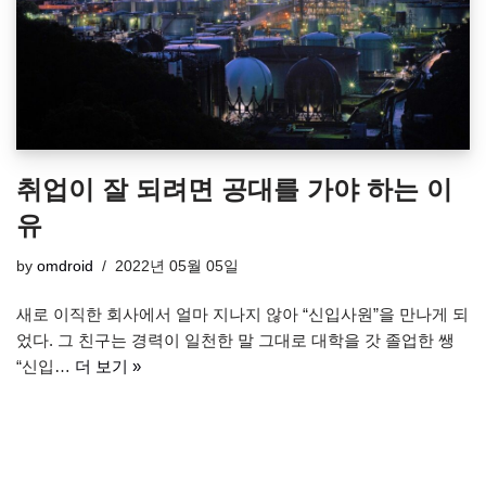
취업이 잘 되려면 공대를 가야 하는 이
유
by
omdroid
2022년 05월 05일
새로 이직한 회사에서 얼마 지나지 않아 “신입사원”을 만나게 되
었다. 그 친구는 경력이 일천한 말 그대로 대학을 갓 졸업한 쌩
“신입…
더 보기 »