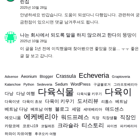
린집
2025년 10월 28일
안녕하세요 반갑습니다. 도움이 되셨다니 다행입니다. 관련하여 궁
금한점이 있으시면 댓글 남겨주셔도 됩니다.
나는 회사에서 되도록 말을 하지 않으려고 한다
의
뚱땅이
2025년 10월 28일
이 글을 1년 전에 이직했을때 찾아봤으면 좋았을 것을... ㅜㅜ 좋은
글 잘 보고 갑니다.
Echeveria
Crassula
Aeonium
Blogger
Adsense
Graptoveria
Sedum
WordPress
Kalanchoe
Python
Sedeveria
구글블로거
그라프토베리아
다육식물
다육이
다낭
다낭 여행
다육식물 키우기
도서리뷰
다육이 키우기
베트남
다육이넷
다육이 초보
리톱스
블로그
애드센스
베트남 다낭
베트남 여행
세덤
세데베리아
에케베리아
워드프레스
직장인
에오니움
직장
직장생활
티스토리
크라슐라
카랑코에
코로나19
코틸레돈
파이썬
파키베리아
하와이 자유여행
후쿠오카 여행