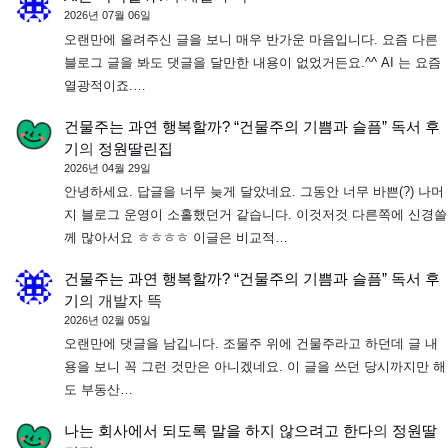
2026년 07월 06일
오랜만에 올려주신 글을 보니 매우 반가운 마음입니다. 요즘 다른
블로그 글을 봐도 댓글을 달만한 내용이 없었거든요.^^ AI 는 요즘
열광적이죠.…
건물주는 과연 행복할까? “건물주의 기쁨과 슬픔” 독서 후
기
의
정원딸린집
2026년 04월 29일
안녕하세요. 답글을 너무 늦게 달았네요. 그동안 너무 바쁜(?) 나머
지 블로그 운영이 소홀했던거 같습니다. 이것저것 다른쪽에 신경쓸
께 많아서요 ㅎㅎㅎㅎ 이글은 비교적…
건물주는 과연 행복할까? “건물주의 기쁨과 슬픔” 독서 후
기
의
개발자 뜩
2026년 02월 05일
오랜만에 댓글을 남깁니다. 조물주 위에 건물주라고 하던데 글 내
용을 보니 꼭 그런 것만은 아니겠네요. 이 글을 쓰던 당시까지만 해
도 부동산…
나는 회사에서 되도록 말을 하지 않으려고 한다
의
정원딸