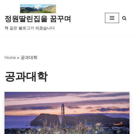
콘
정원딸린집을 꿈꾸며
텐
책 같은 블로그가 되겠습니다
츠
로
건
너
Home
»
공과대학
뛰
기
공과대학