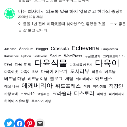
나는 회사에서 되도록 말을 하지 않으려고 한다
의
뚱땅이
2025년 10월 28일
이 글을 1년 전에 이직했을때 찾아봤으면 좋았을 것을... ㅜㅜ 좋은
글 잘 보고 갑니다.
Echeveria
Crassula
Aeonium
Blogger
Adsense
Graptoveria
Sedum
WordPress
Kalanchoe
Python
Sedeveria
구글블로거
그라프토베리아
다육식물
다육이
다낭
다낭 여행
다육식물 키우기
도서리뷰
다육이 키우기
베트남
다육이넷
다육이 초보
리톱스
블로그
애드센스
베트남 다낭
베트남 여행
세덤
세데베리아
에케베리아
워드프레스
직장인
에오니움
직장
직장생활
티스토리
크라슐라
카랑코에
코로나19
코틸레돈
파이썬
파키베리아
하와이 자유여행
후쿠오카 여행