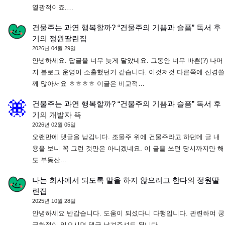
열광적이죠.…
건물주는 과연 행복할까? “건물주의 기쁨과 슬픔” 독서 후
기
의
정원딸린집
2026년 04월 29일
안녕하세요. 답글을 너무 늦게 달았네요. 그동안 너무 바쁜(?) 나머
지 블로그 운영이 소홀했던거 같습니다. 이것저것 다른쪽에 신경쓸
께 많아서요 ㅎㅎㅎㅎ 이글은 비교적…
건물주는 과연 행복할까? “건물주의 기쁨과 슬픔” 독서 후
기
의
개발자 뜩
2026년 02월 05일
오랜만에 댓글을 남깁니다. 조물주 위에 건물주라고 하던데 글 내
용을 보니 꼭 그런 것만은 아니겠네요. 이 글을 쓰던 당시까지만 해
도 부동산…
나는 회사에서 되도록 말을 하지 않으려고 한다
의
정원딸
린집
2025년 10월 28일
안녕하세요 반갑습니다. 도움이 되셨다니 다행입니다. 관련하여 궁
금한점이 있으시면 댓글 남겨주셔도 됩니다.