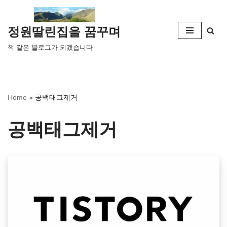
콘
정원딸린집을 꿈꾸며
텐
책 같은 블로그가 되겠습니다
츠
로
건
너
Home
»
공백태그제거
뛰
기
공백태그제거