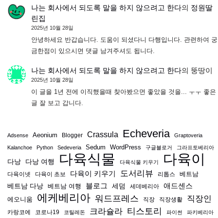
나는 회사에서 되도록 말을 하지 않으려고 한다
의
정원딸
린집
2025년 10월 28일
안녕하세요 반갑습니다. 도움이 되셨다니 다행입니다. 관련하여 궁
금한점이 있으시면 댓글 남겨주셔도 됩니다.
나는 회사에서 되도록 말을 하지 않으려고 한다
의
뚱땅이
2025년 10월 28일
이 글을 1년 전에 이직했을때 찾아봤으면 좋았을 것을... ㅜㅜ 좋은
글 잘 보고 갑니다.
Echeveria
Crassula
Aeonium
Blogger
Adsense
Graptoveria
Sedum
WordPress
Kalanchoe
Python
Sedeveria
구글블로거
그라프토베리아
다육식물
다육이
다낭
다낭 여행
다육식물 키우기
도서리뷰
다육이 키우기
베트남
다육이넷
다육이 초보
리톱스
블로그
애드센스
베트남 다낭
베트남 여행
세덤
세데베리아
에케베리아
워드프레스
직장인
에오니움
직장
직장생활
티스토리
크라슐라
카랑코에
코로나19
코틸레돈
파이썬
파키베리아