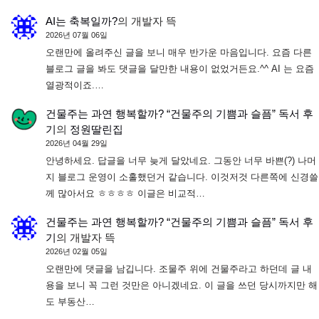
AI는 축복일까?
의
개발자 뜩
2026년 07월 06일
오랜만에 올려주신 글을 보니 매우 반가운 마음입니다. 요즘 다른
블로그 글을 봐도 댓글을 달만한 내용이 없었거든요.^^ AI 는 요즘
열광적이죠.…
건물주는 과연 행복할까? “건물주의 기쁨과 슬픔” 독서 후
기
의
정원딸린집
2026년 04월 29일
안녕하세요. 답글을 너무 늦게 달았네요. 그동안 너무 바쁜(?) 나머
지 블로그 운영이 소홀했던거 같습니다. 이것저것 다른쪽에 신경쓸
께 많아서요 ㅎㅎㅎㅎ 이글은 비교적…
건물주는 과연 행복할까? “건물주의 기쁨과 슬픔” 독서 후
기
의
개발자 뜩
2026년 02월 05일
오랜만에 댓글을 남깁니다. 조물주 위에 건물주라고 하던데 글 내
용을 보니 꼭 그런 것만은 아니겠네요. 이 글을 쓰던 당시까지만 해
도 부동산…