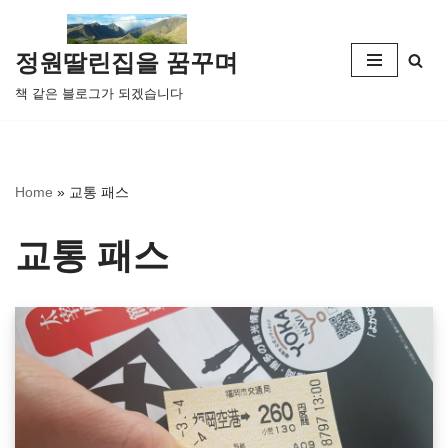
콘
정원딸린집을 꿈꾸며
텐
책 같은 블로그가 되겠습니다
츠
로
건
너
Home
»
교통 패스
뛰
기
교통 패스