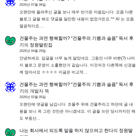
2026년 07월 06일
오랜만에 올려주신 글을 보니 매우 반가운 마음입니다. 요즘 다른
블로그 글을 봐도 댓글을 달만한 내용이 없었거든요.^^ AI 는 요즘
열광적이죠.…
건물주는 과연 행복할까? “건물주의 기쁨과 슬픔” 독서 후
기
의
정원딸린집
2026년 04월 29일
안녕하세요. 답글을 너무 늦게 달았네요. 그동안 너무 바쁜(?) 나머
지 블로그 운영이 소홀했던거 같습니다. 이것저것 다른쪽에 신경쓸
께 많아서요 ㅎㅎㅎㅎ 이글은 비교적…
건물주는 과연 행복할까? “건물주의 기쁨과 슬픔” 독서 후
기
의
개발자 뜩
2026년 02월 05일
오랜만에 댓글을 남깁니다. 조물주 위에 건물주라고 하던데 글 내
용을 보니 꼭 그런 것만은 아니겠네요. 이 글을 쓰던 당시까지만 해
도 부동산…
나는 회사에서 되도록 말을 하지 않으려고 한다
의
정원딸