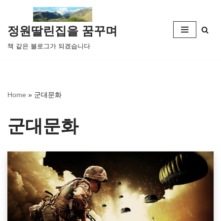
콘
정원딸린집을 꿈꾸며
텐
책 같은 블로그가 되겠습니다
츠
로
건
너
Home
»
군대문화
뛰
기
군대문화