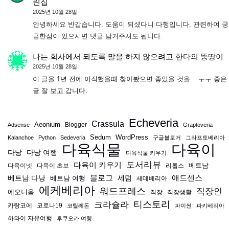
린집
2025년 10월 28일
안녕하세요 반갑습니다. 도움이 되셨다니 다행입니다. 관련하여 궁
금한점이 있으시면 댓글 남겨주셔도 됩니다.
나는 회사에서 되도록 말을 하지 않으려고 한다
의
뚱땅이
2025년 10월 28일
이 글을 1년 전에 이직했을때 찾아봤으면 좋았을 것을... ㅜㅜ 좋은
글 잘 보고 갑니다.
Echeveria
Crassula
Aeonium
Blogger
Adsense
Graptoveria
Sedum
WordPress
Kalanchoe
Python
Sedeveria
구글블로거
그라프토베리아
다육식물
다육이
다낭
다낭 여행
다육식물 키우기
도서리뷰
다육이 키우기
베트남
다육이넷
다육이 초보
리톱스
블로그
애드센스
베트남 다낭
베트남 여행
세덤
세데베리아
에케베리아
워드프레스
직장인
에오니움
직장
직장생활
티스토리
크라슐라
카랑코에
코로나19
코틸레돈
파이썬
파키베리아
하와이 자유여행
후쿠오카 여행