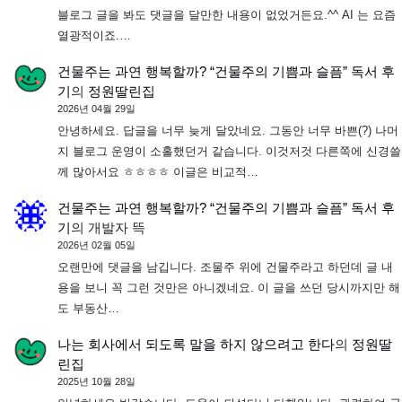
블로그 글을 봐도 댓글을 달만한 내용이 없었거든요.^^ AI 는 요즘
열광적이죠.…
건물주는 과연 행복할까? “건물주의 기쁨과 슬픔” 독서 후
기
의
정원딸린집
2026년 04월 29일
안녕하세요. 답글을 너무 늦게 달았네요. 그동안 너무 바쁜(?) 나머
지 블로그 운영이 소홀했던거 같습니다. 이것저것 다른쪽에 신경쓸
께 많아서요 ㅎㅎㅎㅎ 이글은 비교적…
건물주는 과연 행복할까? “건물주의 기쁨과 슬픔” 독서 후
기
의
개발자 뜩
2026년 02월 05일
오랜만에 댓글을 남깁니다. 조물주 위에 건물주라고 하던데 글 내
용을 보니 꼭 그런 것만은 아니겠네요. 이 글을 쓰던 당시까지만 해
도 부동산…
나는 회사에서 되도록 말을 하지 않으려고 한다
의
정원딸
린집
2025년 10월 28일