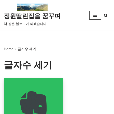
콘
정원딸린집을 꿈꾸며
텐
책 같은 블로그가 되겠습니다
츠
로
건
너
Home
»
글자수 세기
뛰
기
글자수 세기