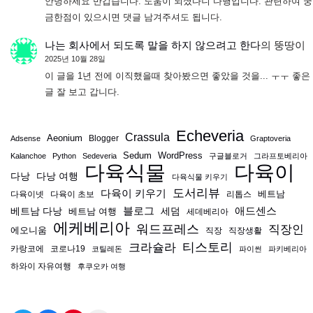
안녕하세요 반갑습니다. 도움이 되셨다니 다행입니다. 관련하여 궁
금한점이 있으시면 댓글 남겨주셔도 됩니다.
나는 회사에서 되도록 말을 하지 않으려고 한다
의
뚱땅이
2025년 10월 28일
이 글을 1년 전에 이직했을때 찾아봤으면 좋았을 것을... ㅜㅜ 좋은
글 잘 보고 갑니다.
Echeveria
Crassula
Aeonium
Blogger
Adsense
Graptoveria
Sedum
WordPress
Kalanchoe
Python
Sedeveria
구글블로거
그라프토베리아
다육식물
다육이
다낭
다낭 여행
다육식물 키우기
도서리뷰
다육이 키우기
베트남
다육이넷
다육이 초보
리톱스
블로그
애드센스
베트남 다낭
베트남 여행
세덤
세데베리아
에케베리아
워드프레스
직장인
에오니움
직장
직장생활
티스토리
크라슐라
카랑코에
코로나19
코틸레돈
파이썬
파키베리아
하와이 자유여행
후쿠오카 여행